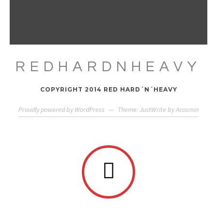
REDHARDNHEAVY
COPYRIGHT 2014 RED HARD´N´HEAVY
Proudly powered by WordPress
—
Theme: JustWrite by
Acosmin