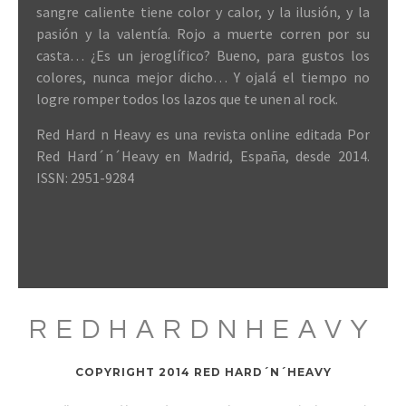
sangre caliente tiene color y calor, y la ilusión, y la
pasión y la valentía. Rojo a muerte corren por su
casta… ¿Es un jeroglífico? Bueno, para gustos los
colores, nunca mejor dicho… Y ojalá el tiempo no
logre romper todos los lazos que te unen al rock.
Red Hard n Heavy es una revista online editada Por
Red Hard´n´Heavy en Madrid, España, desde 2014.
ISSN: 2951-9284
REDHARDNHEAVY
COPYRIGHT 2014 RED HARD´N´HEAVY