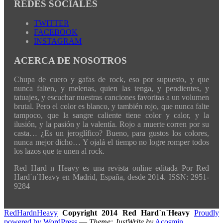
REDES SOCIALES
TWITTER
FACEBOOK
INSTAGRAM
ACERCA DE NOSOTROS
Chupa de cuero y gafas de rock, eso por supuesto, y que
nunca falten, y melenas, quien las tenga, y pendientes, y
tatuajes, y escuchar nuestras canciones favoritas a un volumen
brutal. Pero el color es blanco, y también rojo, que nunca falte
tampoco, que la sangre caliente tiene color y calor, y la
ilusión, y la pasión y la valentía. Rojo a muerte corren por su
casta… ¿Es un jeroglífico? Bueno, para gustos los colores,
nunca mejor dicho… Y ojalá el tiempo no logre romper todos
los lazos que te unen al rock.
Red Hard n Heavy es una revista online editada Por Red
Hard´n´Heavy en Madrid, España, desde 2014. ISSN: 2951-
9284
RedHardnHeavy
Copyright 2014 Red Hard´n´Heavy
Proudly
powered by WordPress
—
Theme: JustWrite by
Acosmin