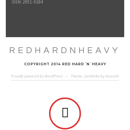
ISSN: 2951-9284
REDHARDNHEAVY
COPYRIGHT 2014 RED HARD´N´HEAVY
Proudly powered by WordPress
—
Theme: JustWrite by
Acosmin