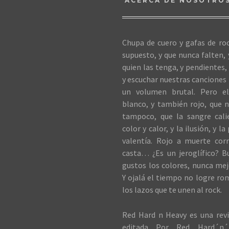
ACERCA DE NOSOTRO
Chupa de cuero y gafas de roc
supuesto, y que nunca falten,
quien las tenga, y pendientes, 
y escuchar nuestras canciones 
un volumen brutal. Pero el
blanco, y también rojo, que n
tampoco, que la sangre cali
color y calor, y la ilusión, y la
valentía. Rojo a muerte cor
casta… ¿Es un jeroglífico? B
gustos los colores, nunca me
Y ojalá el tiempo no logre ro
los lazos que te unen al rock.
Red Hard n Heavy es una revi
editada Por Red Hard´n´