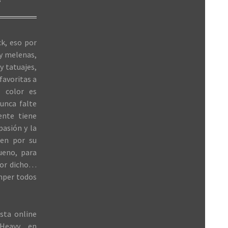
S
k, eso por
 y melenas,
y tatuajes,
favoritas a
 color es
unca falte
ente tiene
 pasión y la
ren por su
ueno, para
jor dicho…
mper todos
sta online
Heavy en