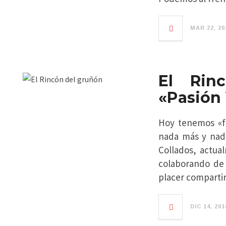
MAR 22, 20
El Rin
«Pasión
Hoy tenemos «fi
nada más y nad
Collados, actua
colaborando de
placer compartir
DIC 14, 201