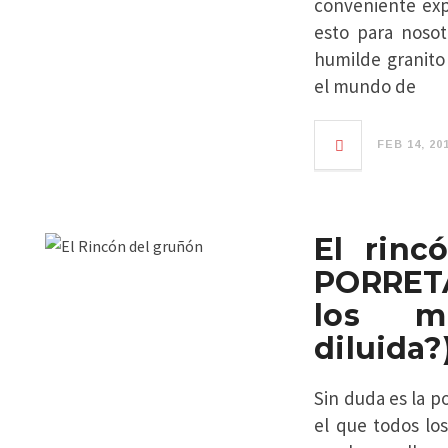
conveniente exp
esto para noso
humilde granito
el mundo de
FEB 14, 20
El rinc
PORRETA
los m
diluida?
Sin duda es la 
el que todos lo