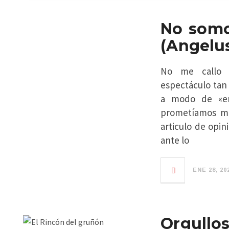
No somo
(Angelus
No me callo 
espectáculo tan
a modo de «en
prometíamos mu
articulo de opi
ante lo
ENE 28, 20
Orgullos