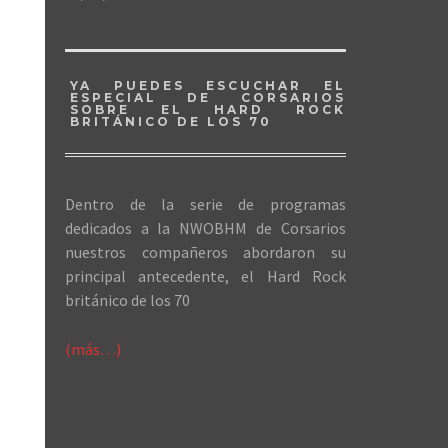
YA PUEDES ESCUCHAR EL
ESPECIAL DE CORSARIOS
SOBRE EL HARD ROCK
BRITÁNICO DE LOS 70
Dentro de la serie de programas
dedicados a la NWOBHM de Corsarios
nuestros compañeros abordaron su
principal antecedente, el Hard Rock
británico de los 70
(más…)