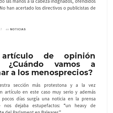
do las manos a la cabeza indgnados, ofendidos
No han acertado los directivos o publicistas de
en
17
NOTICIAS
artículo de opinión
: ¿Cuándo vamos a
nar a los menosprecios?
stra sección más protestona y a la vez
n artículo en este caso muy serio y además
 pocos días surgía una noticia en la prensa
ue nos dejaba estupefactos: “un heavy de
te del Parlament en Baleares”…