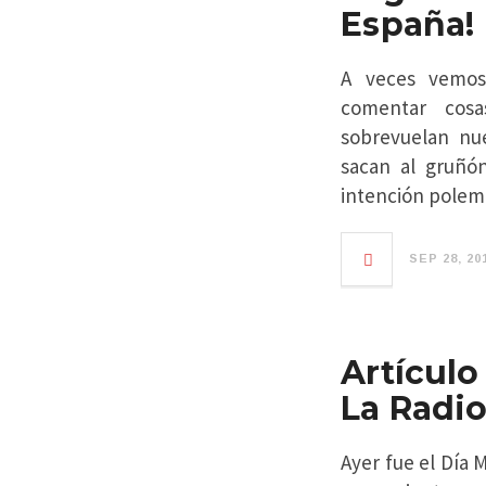
España!
A veces vemos
comentar cos
sobrevuelan nue
sacan al gruñón
intención polemi
SEP 28, 20
Artículo
La Radi
Ayer fue el Día 