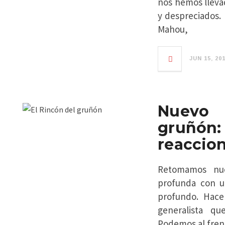
nos hemos lleva
y despreciados. 
Mahou,
JUN 15, 20
Nuevo 
gruñón
reaccio
Retomamos nue
profunda con u
profundo. Hace
generalista q
Podemos al fren