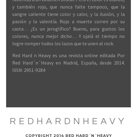
y también rojo, que nunca falte tampoco, que la
sangre caliente tiene color y calor, y la ilusión, y la
pasión y la valentía. Rojo a muerte corren por su
casta… ¿Es un jeroglífico? Bueno, para gustos los
colores, nunca mejor dicho… Y ojalá el tiempo no
logre romper todos los lazos que te unen al rock.
Red Hard n Heavy es una revista online editada Por
Red Hard´n´Heavy en Madrid, España, desde 2014.
ISSN: 2951-9284
REDHARDNHEAVY
COPYRIGHT 2014 RED HARD´N´HEAVY