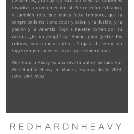
pendientes, y tatuajes, y escuchar nuestras canciones
favoritas a un volumen brutal. Pero el color es blanco,
y también rojo, que nunca falte tampoco, que la
sangre caliente tiene color y calor, y la ilusión, y la
pasión y la valentía. Rojo a muerte corren por su
casta… ¿Es un jeroglífico? Bueno, para gustos los
colores, nunca mejor dicho… Y ojalá el tiempo no
logre romper todos los lazos que te unen al rock.
Red Hard n Heavy es una revista online editada Por
Red Hard´n´Heavy en Madrid, España, desde 2014.
ISSN: 2951-9284
REDHARDNHEAVY