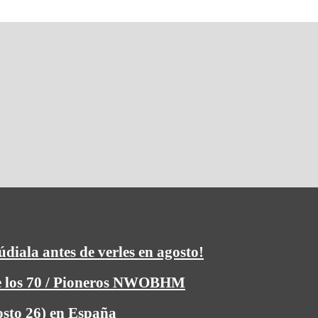
údiala antes de verles en agosto!
de los 70 / Pioneros NWOBHM
osto 26) en España