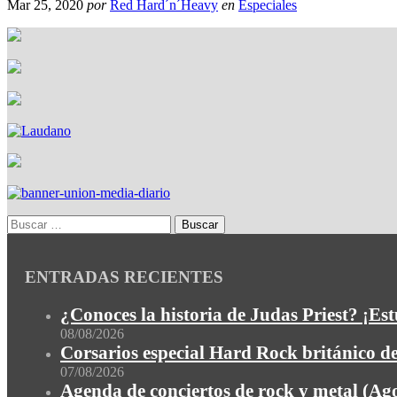
Mar 25, 2020
por
Red Hard´n´Heavy
en
Especiales
ENTRADAS RECIENTES
¿Conoces la historia de Judas Priest? ¡Est
08/08/2026
Corsarios especial Hard Rock británico 
07/08/2026
Agenda de conciertos de rock y metal (Ag