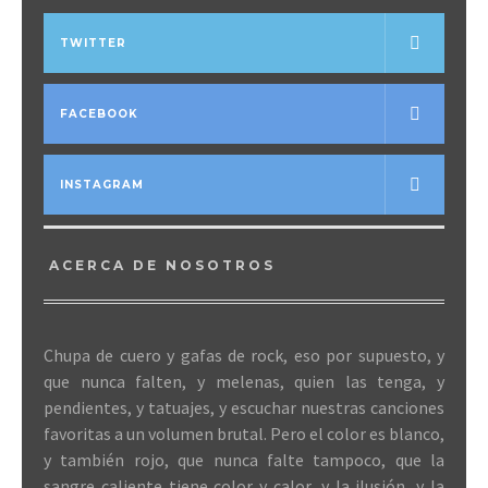
TWITTER
FACEBOOK
INSTAGRAM
ACERCA DE NOSOTROS
Chupa de cuero y gafas de rock, eso por supuesto, y
que nunca falten, y melenas, quien las tenga, y
pendientes, y tatuajes, y escuchar nuestras canciones
favoritas a un volumen brutal. Pero el color es blanco,
y también rojo, que nunca falte tampoco, que la
sangre caliente tiene color y calor, y la ilusión, y la