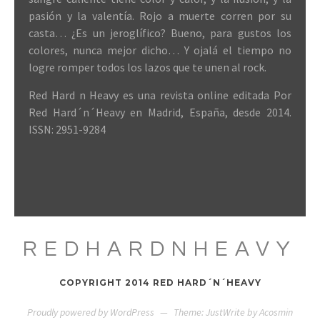
pasión y la valentía. Rojo a muerte corren por su
casta… ¿Es un jeroglífico? Bueno, para gustos los
colores, nunca mejor dicho… Y ojalá el tiempo no
logre romper todos los lazos que te unen al rock.
Red Hard n Heavy es una revista online editada Por
Red Hard´n´Heavy en Madrid, España, desde 2014.
ISSN: 2951-9284
REDHARDNHEAVY
COPYRIGHT 2014 RED HARD´N´HEAVY
Proudly powered by WordPress
—
Theme: JustWrite by
Acosmin