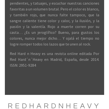
pendientes, y tatuajes, y escuchar nuestras canciones
favoritas a un volumen brutal. Pero el color es blanco,
y también rojo, que nunca falte tampoco, que la
sangre caliente tiene color y calor, y la ilusión, y la
pasión y la valentía. Rojo a muerte corren por su
casta… ¿Es un jeroglífico? Bueno, para gustos los
colores, nunca mejor dicho… Y ojalá el tiempo no
logre romper todos los lazos que te unen al rock.
Red Hard n Heavy es una revista online editada Por
Red Hard´n´Heavy en Madrid, España, desde 2014.
ISSN: 2951-9284
REDHARDNHEAVY