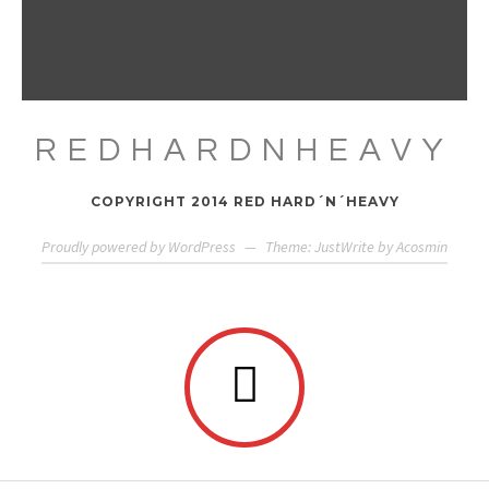
REDHARDNHEAVY
COPYRIGHT 2014 RED HARD´N´HEAVY
Proudly powered by WordPress
—
Theme: JustWrite by
Acosmin