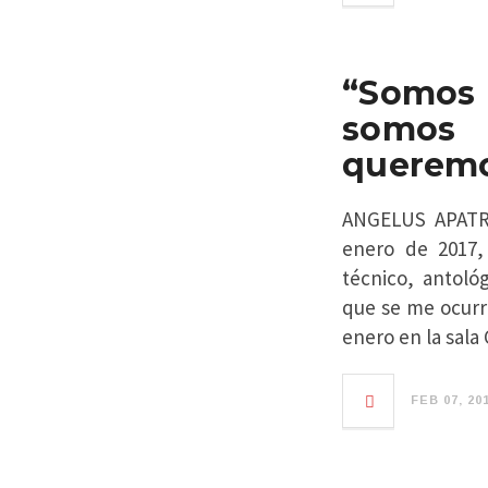
“Somos
somos
queremo
ANGELUS APATRI
enero de 2017,
técnico, antoló
que se me ocurre
enero en la sala
FEB 07, 20