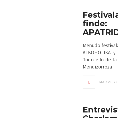
Festiva
finde
APATRI
Menudo festival
ALKOHOLIKA y 
Todo ello de l
Mendizorroza
MAR 21, 20
Entrevi