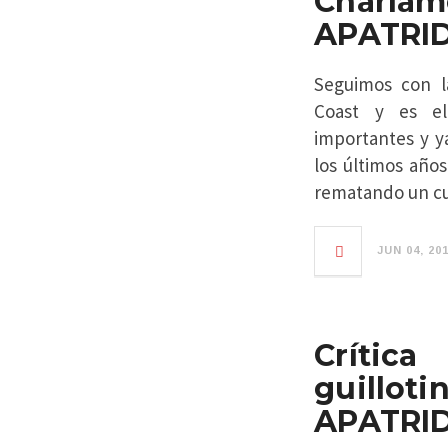
Charl
APATRI
Seguimos con l
Coast y es el
importantes y ya
los últimos añ
rematando un cur
JUN 04, 20
Crític
guill
APATRI