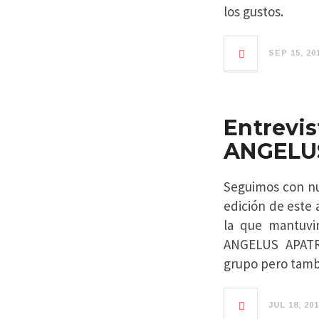
los gustos.
SEP 15, 20
Entrev
ANGELU
Seguimos con nu
edición de este
la que mantuvi
ANGELUS APATRI
grupo pero tamb
JUL 18, 20