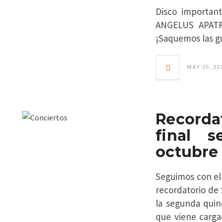
Disco importan
ANGELUS APATRI
¡Saquemos las gu
MAY 25, 20
Recorda
final s
octubre
Seguimos con el 
recordatorio de
la segunda qui
que viene carga