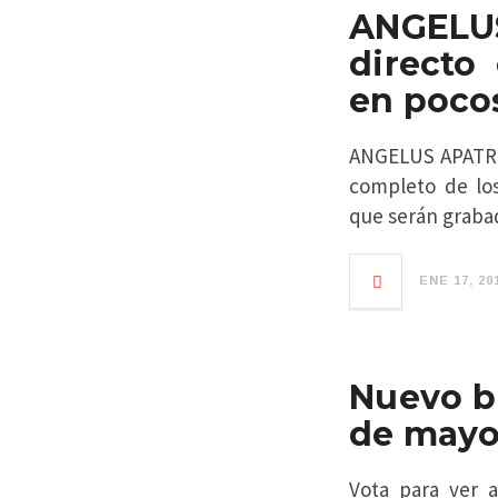
ANGELU
directo
en pocos
ANGELUS APATRID
completo de los
que serán graba
ENE 17, 20
Nuevo bl
de mayo
Vota para ver 