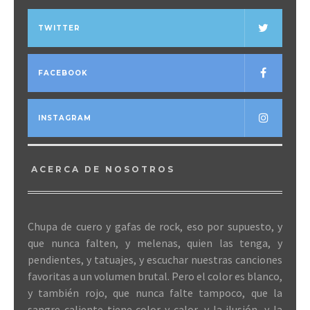
TWITTER
FACEBOOK
INSTAGRAM
ACERCA DE NOSOTROS
Chupa de cuero y gafas de rock, eso por supuesto, y
que nunca falten, y melenas, quien las tenga, y
pendientes, y tatuajes, y escuchar nuestras canciones
favoritas a un volumen brutal. Pero el color es blanco,
y también rojo, que nunca falte tampoco, que la
sangre caliente tiene color y calor, y la ilusión, y la