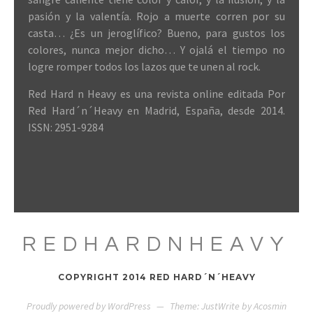
pasión y la valentía. Rojo a muerte corren por su
casta… ¿Es un jeroglífico? Bueno, para gustos los
colores, nunca mejor dicho… Y ojalá el tiempo no
logre romper todos los lazos que te unen al rock.
Red Hard n Heavy es una revista online editada Por
Red Hard´n´Heavy en Madrid, España, desde 2014.
ISSN: 2951-9284
REDHARDNHEAVY
COPYRIGHT 2014 RED HARD´N´HEAVY
Proudly powered by WordPress
—
Theme: JustWrite by
Acosmin