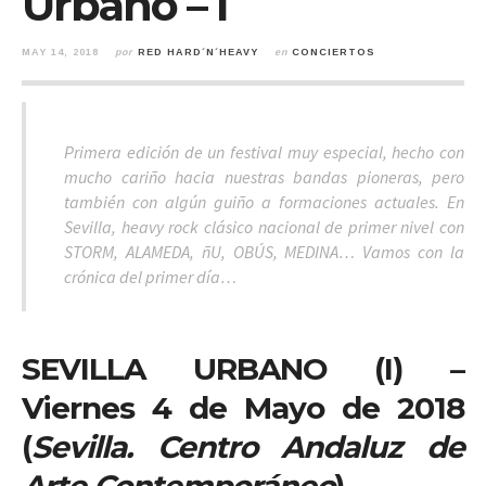
Urbano – I
MAY 14, 2018
por
RED HARD´N´HEAVY
en
CONCIERTOS
Primera edición de un festival muy especial, hecho con
mucho cariño hacia nuestras bandas pioneras, pero
también con algún guiño a formaciones actuales. En
Sevilla, heavy rock clásico nacional de primer nivel con
STORM, ALAMEDA, ñU, OBÚS, MEDINA… Vamos con la
crónica del primer día…
SEVILLA URBANO (I) –
Viernes 4 de Mayo de 2018
(
Sevilla. Centro Andaluz de