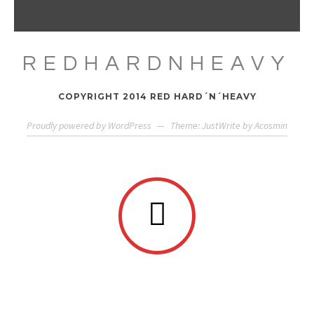
REDHARDNHEAVY
COPYRIGHT 2014 RED HARD´N´HEAVY
Proudly powered by WordPress
—
Theme: JustWrite by
Acosmin