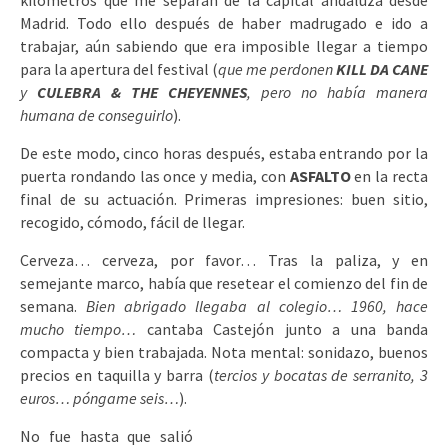
kilómetros que me separan de la capital andaluza desde
Madrid. Todo ello después de haber madrugado e ido a
trabajar, aún sabiendo que era imposible llegar a tiempo
para la apertura del festival (
que me perdonen
KILL DA CANE
y
CULEBRA & THE CHEYENNES
, pero no había manera
humana de conseguirlo
).
De este modo, cinco horas después, estaba entrando por la
puerta rondando las once y media, con
ASFALTO
en la recta
final de su actuación. Primeras impresiones: buen sitio,
recogido, cómodo, fácil de llegar.
Cerveza… cerveza, por favor… Tras la paliza, y en
semejante marco, había que resetear el comienzo del fin de
semana.
Bien abrigado llegaba al colegio… 1960, hace
mucho tiempo…
cantaba Castejón junto a una banda
compacta y bien trabajada. Nota mental: sonidazo, buenos
precios en taquilla y barra (
tercios y bocatas de serranito, 3
euros… póngame seis…
).
No fue hasta que salió