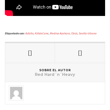
Etiquetado con:
Asfalto
,
KilldaCane
,
Medina Azahara
,
Obús
,
Sevilla Urbano
SOBRE EL AUTOR
Red Hard´n´Heavy