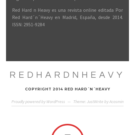
Red Hard n Heavy es una revista online editada Por
Red Hard´n´Heavy en Madrid, España, desde 2014.
ISSN: 2951-9284
REDHARDNHEAVY
COPYRIGHT 2014 RED HARD´N´HEAVY
Proudly powered by WordPress
—
Theme: JustWrite by
Acosmin