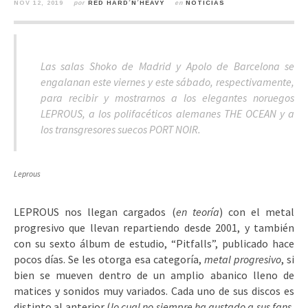
NOV 12, 2019
por
RED HARD´N´HEAVY
en
NOTICIAS
Las salas Shoko de Madrid y Apolo de Barcelona se
engalanan este viernes y este sábado, respectivamente,
para recibir y mostrarnos a los elegantes noruegos
LEPROUS, a los polifacéticos alemanes THE OCEAN y a
los transgresores suecos PORT NOIR.
Leprous
LEPROUS nos llegan cargados (
en teoría
) con el metal
progresivo que llevan repartiendo desde 2001, y también
con su sexto álbum de estudio, “Pitfalls”, publicado hace
pocos días. Se les otorga esa categoría,
metal progresivo
, si
bien se mueven dentro de un amplio abanico lleno de
matices y sonidos muy variados. Cada uno de sus discos es
distinto al anterior (
lo cual no siempre ha gustado a sus fans,