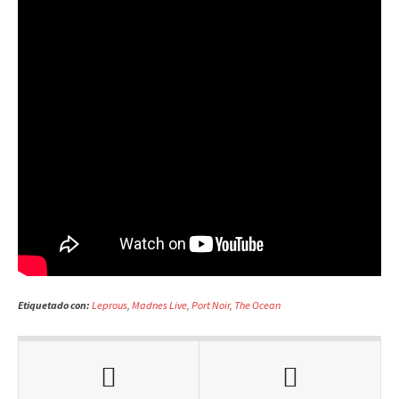
Etiquetado con:
Leprous
,
Madnes Live
,
Port Noir
,
The Ocean