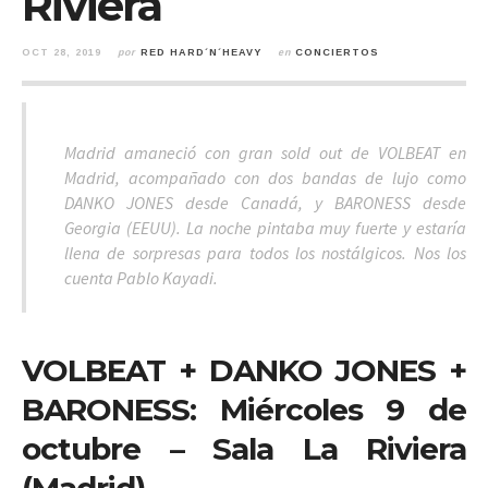
Riviera
OCT 28, 2019
por
RED HARD´N´HEAVY
en
CONCIERTOS
Madrid amaneció con gran sold out de VOLBEAT en
Madrid, acompañado con dos bandas de lujo como
DANKO JONES desde Canadá, y BARONESS desde
Georgia (EEUU). La noche pintaba muy fuerte y estaría
llena de sorpresas para todos los nostálgicos. Nos los
cuenta Pablo Kayadi.
VOLBEAT + DANKO JONES +
BARONESS: Miércoles 9 de
octubre – Sala La Riviera