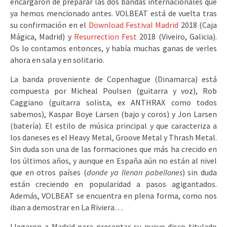
encargaron de preparar las dos bandas internacionales que
ya hemos mencionado antes. VOLBEAT está de vuelta tras
su confirmación en el
Download Festival Madrid
2018 (Caja
Mágica, Madrid) y
Resurrection Fest
2018 (Viveiro, Galicia).
Os lo contamos entonces, y había muchas ganas de verles
ahora en sala y en solitario.
La banda proveniente de Copenhague (Dinamarca) está
compuesta por Micheal Poulsen (guitarra y voz), Rob
Caggiano (guitarra solista, ex ANTHRAX como todos
sabemos), Kaspar Boye Larsen (bajo y coros) y Jon Larsen
(batería). El estilo de música principal y que caracteriza a
los daneses es el Heavy Metal, Groove Metal y Thrash Metal.
Sin duda son una de las formaciones que más ha crecido en
los últimos años, y aunque en España aún no están al nivel
que en otros países (
donde ya llenan pabellones
) sin duda
están creciendo en popularidad a pasos agigantados.
Además, VOLBEAT se encuentra en plena forma, como nos
iban a demostrar en La Riviera…
Llegaron a Madrid para presentar su nuevo disco titulado