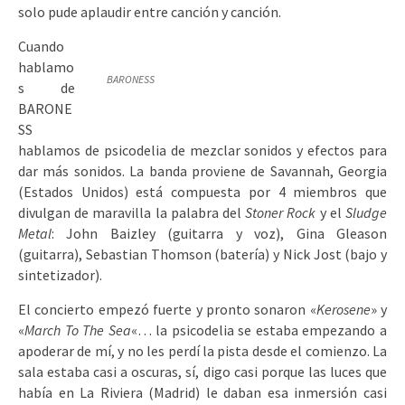
solo pude aplaudir entre canción y canción.
Cuando
hablamo
BARONESS
s de
BARONE
SS
hablamos de psicodelia de mezclar sonidos y efectos para
dar más sonidos. La banda proviene de Savannah, Georgia
(Estados Unidos) está compuesta por 4 miembros que
divulgan de maravilla la palabra del
Stoner Rock
y el
Sludge
Metal
: John Baizley (guitarra y voz), Gina Gleason
(guitarra), Sebastian Thomson (batería) y Nick Jost (bajo y
sintetizador).
El concierto empezó fuerte y pronto sonaron «
Kerosene
» y
«
March To The Sea
«… la psicodelia se estaba empezando a
apoderar de mí, y no les perdí la pista desde el comienzo. La
sala estaba casi a oscuras, sí, digo casi porque las luces que
había en La Riviera (Madrid) le daban esa inmersión casi