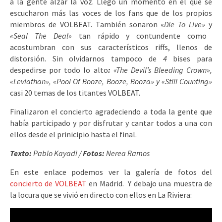
a la gente alzar la voz. Llegó un momento en el que se
escucharon más las voces de los fans que de los propios
miembros de VOLBEAT. También sonaron «
Die To Live»
y
«Seal The Deal»
tan rápido y contundente como
acostumbran con sus característicos riffs, llenos de
distorsión. Sin olvidarnos tampoco de
4
bises para
despedirse por todo lo alto
:
«The Devil’s Bleeding Crown»,
«Leviathan», «Pool Of Booze, Booze, Booza» y «Still Counting»
casi 20 temas de los titantes VOLBEAT.
Finalizaron el concierto agradeciendo a toda la gente que
había participado y por disfrutar y cantar todos a una con
ellos desde el prinicipio hasta el final.
Texto:
Pablo Kayadi /
Fotos:
Nerea Ramos
En este enlace podemos ver la galería de fotos del
concierto de VOLBEAT
en Madrid. Y debajo una muestra de
la locura que se vivió en directo con ellos en La Riviera: