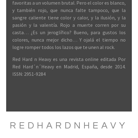
favoritas a un volumen brutal. Pero el color es blanco,
y también rojo, que nunca falte tampoco, que la
sangre caliente tiene color y calor, y la ilusión, y la
pasión y la valentía. Rojo a muerte corren por su
casta… ¿Es un jeroglífico? Bueno, para gustos los
colores, nunca mejor dicho… Y ojalá el tiempo no
logre romper todos los lazos que te unen al rock.
Red Hard n Heavy es una revista online editada Por
Red Hard´n´Heavy en Madrid, España, desde 2014.
ISSN: 2951-9284
REDHARDNHEAVY