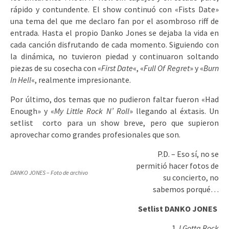
rápido y contundente. El show continuó con «Fists Date»
una tema del que me declaro fan por el asombroso riff de
entrada. Hasta el propio Danko Jones se dejaba la vida en
cada canción disfrutando de cada momento. Siguiendo con
la dinámica, no tuvieron piedad y continuaron soltando
piezas de su cosecha con «
First Date
«, «
Full Of Regret
» y «
Burn
In Hell
«, realmente impresionante.
Por último, dos temas que no pudieron faltar fueron «Had
Enough» y «
My Little Rock N’ Roll
» llegando al éxtasis. Un
setlist corto para un show breve, pero que supieron
aprovechar como grandes profesionales que son.
P.D. – Eso sí, no se
permitió hacer fotos de
DANKO JONES – Foto de archivo
su concierto, no
sabemos porqué…
Setlist DANKO JONES
I Gotta Rock