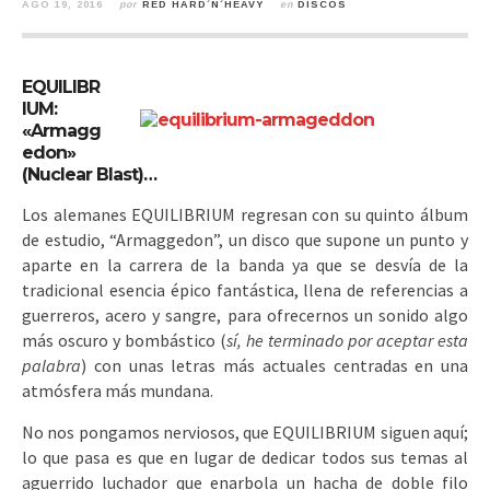
AGO 19, 2016
por
RED HARD´N´HEAVY
en
DISCOS
EQUILIBR
IUM:
«Armagg
edon»
(Nuclear Blast)…
Los alemanes EQUILIBRIUM regresan con su quinto álbum
de estudio, “Armaggedon”, un disco que supone un punto y
aparte en la carrera de la banda
ya que se desvía de la
tradicional esencia épico fantástica, llena de referencias a
guerreros, acero y sangre, para ofrecernos un sonido algo
más oscuro y bombástico (
sí, he terminado por aceptar esta
palabra
) con unas letras más actuales centradas en una
atmósfera más mundana.
No nos pongamos nerviosos, que EQUILIBRIUM siguen aquí;
lo que pasa es que en lugar de dedicar todos sus temas al
aguerrido luchador que enarbola un hacha de doble filo