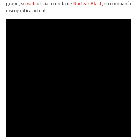
grupo, su
web
oficial o en la de
Nuclear Blast
, su compañía
discográfica actual.