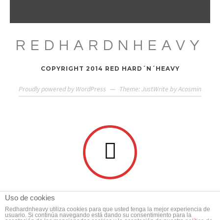
REDHARDNHEAVY
COPYRIGHT 2014 RED HARD´N´HEAVY
Proudly powered by WordPress
—
Theme: JustWrite by
Acosmin
Uso de cookies
Redhardnheavy utiliza cookies para que usted tenga la mejor experiencia de
usuario. Si continúa navegando está dando su consentimiento para la