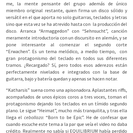
me, la mente pensante del grupo además de único
miembro original restante, quien firma un disco sólido y
versátil en el que aporta no solo guitarras, teclados y letras
sino que esta vez se ha atrevido hasta con la producción del
disco. Arranca “Armaggedon” con “Sehnsucht”, canción
meramente introductoria con un discursito en alemán, y se
pone interesante al comenzar el segundo corte
“Erwachen”. Es un tema melódico, a medio tiempo, con
gran protagonismo del teclado en todos sus diferentes
tramos. ¿Recargado? Sí, pero todos esos aderezos están
perfectamente nivelados e integrados con la base de
guitarra, bajo y batería quedan y apenas se hacen notar.
“Katharsis” suena como una apisonadora. Aplastantes riffs,
acompañados de unos épicos coros a tres voces, toman el
protagonismo dejando los teclados en un tímido segundo
plano. Le sigue “Heimat”, mucho más tranquilita, y tras ella
llega el
cebollazo
: “Born to be Epic”. He de confesar que
cuando escuche este tema a la par que veía el video no daba
crédito. Realmente no sabía si EQUILIBRIUM había perdido