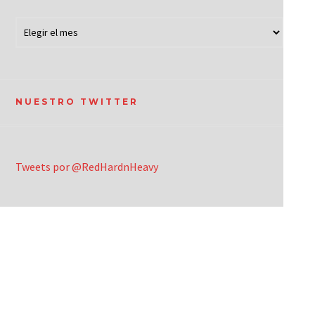
NUESTRO TWITTER
Tweets por @RedHardnHeavy