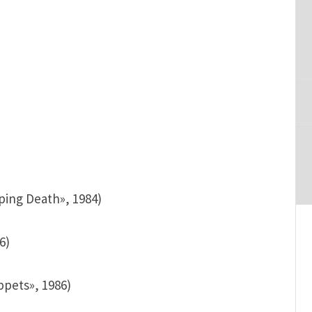
eping Death», 1984)
6)
ppets», 1986)