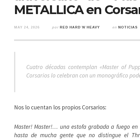
METALLICA en Corsari
MAY 24, 2026
por
RED HARD´N´HEAVY
en
NOTICIAS
Cuatro décadas contemplan «Master of Pup
Corsarios lo celebran con un monográfico pod
Nos lo cuentan los propios Corsarios:
Master! Master!… una estofa grabada a fuego en 
hasta de mucha gente que no distingue el Thr