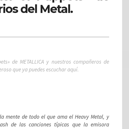
os del Metal.
pets» de METALLICA y nuestros compañeros de
eroso que ya puedes escuchar aquí.
la mente de todo el que ama el Heavy Metal, y
ash de las canciones típicas que la emisora