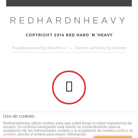
REDHARDNHEAVY
COPYRIGHT 2014 RED HARD´N´HEAVY
Proudly powered by WordPress
—
Theme: JustWrite by
Acosmin
Uso de cookies
Redhardnheavy utiliza cookies para que usted tenga la mejor experiencia de
usuario. Si continúa navegando está dando su consentimiento para la
aceptación de las mencionadas cookies y la aceptación de nuestra
política de
cookies
, pinche el enlace para mayor información.