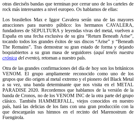
otras dieciséis bandas que terminan por cerrar uno de los carteles de
rock más interesantes a nivel europeo. Os hablamos de ellas:
Los brasileños Max e Iggor Cavalera serán una de las mayores
atracciones para nuestro público: los hermanos CAVALERA,
fundadores de SEPULTURA y leyendas vivas del metal, vuelven a
España en una fecha exclusiva de su gira “Return Beneath Arise”,
tocando todos los grandes éxitos de sus discos “Arise” y “Beneath
The Remains”. Tras demostrar su gran estado de forma y dejando
boquiabiertos a su gran masa de seguidores (
aquí tenéis nuestra
crónica
del evento
), retornan a nuestro país.
Otra de las grandes confirmaciones del día de hoy son los británicos
VENOM. El grupo ampliamente reconocido como uno de los
grupos que dio origen al metal extremo y el pionero del Black Metal
a su vez, una banda determinante que nos visita en el METAL
PARADISE 2020. Recordemos que hablamos de la versión de la
banda de Cronos, no de los VENOM INC de la otra parte del grupo
clásico. También HAMMERFALL, viejos conocidos en nuestro
país, hará las delicias de los fans con una gran producción con la
que descargarán sus himnos en el recinto del Marenostrum de
Fuengirola.