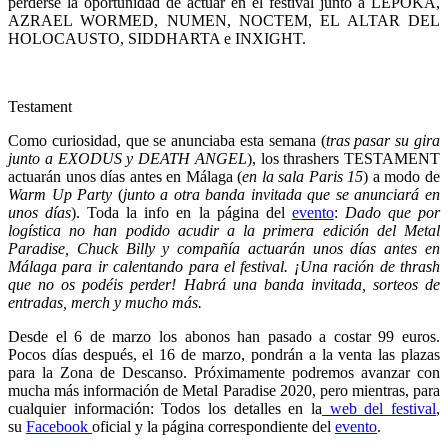
perderse la oportunidad de actuar en el festival junto a LEPOKA,
AZRAEL WORMED, NUMEN, NOCTEM, EL ALTAR DEL
HOLOCAUSTO, SIDDHARTA e INXIGHT.
Testament
Como curiosidad, que se anunciaba esta semana (
tras pasar su gira
junto a EXODUS y DEATH ANGEL
), los thrashers TESTAMENT
actuarán unos días antes en Málaga (
en la sala Paris 15
) a modo de
Warm Up Party
(
junto a otra banda invitada que se anunciará en
unos días
). Toda la info en la página del
evento
:
Dado que por
logística no han podido acudir a la primera edición del Metal
Paradise, Chuck Billy y compañía actuarán unos días antes en
Málaga para ir calentando para el festival. ¡Una ración de thrash
que no os podéis perder! Habrá una banda invitada, sorteos de
entradas, merch y mucho más.
Desde el 6 de marzo los abonos han pasado a costar 99 euros.
Pocos días después, el 16 de marzo, pondrán a la venta las plazas
para la Zona de Descanso. Próximamente podremos avanzar con
mucha más información de Metal Paradise 2020, pero mientras, para
cualquier información: Todos los detalles en la
web del festival
,
su
Facebook
oficial y la página correspondiente del
evento
.