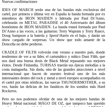
Nuevas confirmaciones
IDES OF MARCH serán una de las bandas más exclusivas del
cartel, por primera y última vez en España la banda formada por ex
miembros de IRON MAIDEN y liderada por Paul Di’Anno,
celebrarán en METAL PARADISE el 40 Aniversario del álbum
homónimo de IRON MAIDEN. La banda estará formada por Paul
Di’Anno a las voces, a las guitarras: Terry Wapram y Terry Rance,
Doug Sampson a la batería y
Speed
Harris en el bajo, y darán un
show cargado de sorpresas. Un show que todo amante de la
Doncella no debe perderse.
CRADLE OF FILTH volverán este verano a nuestro país, donde
tendremos de ver a su líder, el carismático y mítico Dani Filth, que
nos dará una buena dosis de Black Metal repasando sus mejores
éxitos. Desde Finlandia, TURISAS traerán sus épicas melodías a la
costa malagueña. Sin duda, otra de las grandes atracciones a nivel
internacional que hacen de nuestro festival uno de los más
interesantes dentro del rock y metal a nivel europeo acompañados en
el cartel por otras nórdicas, las suecas THUNDERMOTHER, a su
vez, harán las delicias de los fanáticos de los sonidos más Hard
Rockeros.
Pero no nos podemos olvidar de una de las mejores bandas de
Heavy Metal nacional: MÄGO DE OZ, que tampoco han querido