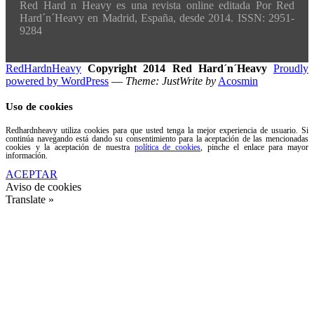
Red Hard n Heavy es una revista online editada Por Red
Hard´n´Heavy en Madrid, España, desde 2014. ISSN: 2951-
9284
RedHardnHeavy
Copyright 2014 Red Hard´n´Heavy
Proudly
powered by WordPress
—
Theme: JustWrite by
Acosmin
Uso de cookies
Redhardnheavy utiliza cookies para que usted tenga la mejor experiencia de usuario. Si
continúa navegando está dando su consentimiento para la aceptación de las mencionadas
cookies y la aceptación de nuestra
política de cookies
, pinche el enlace para mayor
información.
ACEPTAR
Aviso de cookies
Translate »