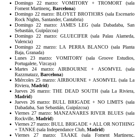
Domingo 22 marzo: VOMITORY + TROMORT (sala
Foment Martinenç,
Barcelona
)
Domingo 22 marzo: BLOYET BROTH3RS (sala Escenario
Rock Nights, Santander, Cantabria)
Domingo 22 marzo: JAMES LEG (sala Dabadaba, San
Sebastián, Guipúzcoa)
Domingo 22 marzo: GLUECIFER (sala Palau Alameda,
Valencia)
Domingo 22 marzo: LA PERRA BLANCO (sala Planta
Baja, Granada)
Lunes 23 marzo: VOMITORY (sala Groove Estudios,
Portugalete, Vizcaya)
Martes 24 marzo: AIRBOURNE + ASOMVEL (sala
Razzmatazz,
Barcelona
)
Miércoles 25 marzo: AIRBOURNE + ASOMVEL (sala La
Riviera,
Madrid
)
Jueves 26 marzo: THE DEAD SOUTH (sala La Riviera,
Madrid
)
Jueves 26 marzo: BULL BRIGADE + NO LIMITS (sala
Dabadaba, San Sebastián, Guipúzcoa)
Viernes 27 marzo: MANZANARES RIVER BLUES (sala
Rockville,
Madrid
)
Viernes 27 marzo: BULL BRIGADE + ALL OR NOTHING
+ TANKE (sala Independance Club,
Madrid
)
Viernes 27 marzo: TAAKE (sala Foment Martinenç,