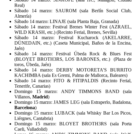
Real)
Sábado 14 marzo: SAUROM (sala Berlín Social Club,
Almería)
Sábado 14 marzo: LINAJE (sala Planta Baja, Granada)
Sábado 14 marzo: Festival Brenes Winter Fest (AZRAEL,
WILD KRASH, etc.) (Recinto Ferial, Brenes, Sevilla)
Sábado 14 marzo: Festival Kucharock (AKELARRE,
DÜNEDAIN, etc.) (Caseta Municipal, Baños de la Encina,
Jaén)
Sábado 14 marzo: Festival Úbeda Rock & Blues Fest
(BLOYET BROTH3RS, LOS BARONES, etc.) (Plaza de
toros, Úbeda, Jaén)
Sábado 14 marzo: DERBY MOTORETA’S BURRITO
KACHIMBA (sala Es Gremi, Palma de Mallorca, Baleares)
Sábado 14 marzo: FITO & FITIPALDIS (Recinto Ferial,
Tenerife, Canarias)
Domingo 15 marzo: ANDY TIMMONS BAND (sala
Villanos,
Madrid
)
Domingo 15 marzo: JAMES LEG (sala Estraperlo, Badalona,
Barcelona
)
Domingo 15 marzo: LUBACK (sala Whisky Bar Los Picos,
Liérgnes, Cantabria)
Domingo 15 marzo: BLOYET BROTH3RS (sala Porta
Caeli, Valladolid)