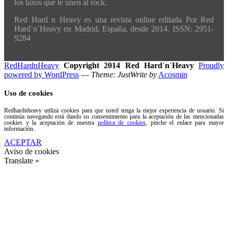
los lazos que te unen al rock.
Red Hard n Heavy es una revista online editada Por Red
Hard´n´Heavy en Madrid, España, desde 2014. ISSN: 2951-
9284
RedHardnHeavy
Copyright 2014 Red Hard´n´Heavy
Proudly
powered by WordPress
—
Theme: JustWrite by
Acosmin
Uso de cookies
Redhardnheavy utiliza cookies para que usted tenga la mejor experiencia de usuario. Si
continúa navegando está dando su consentimiento para la aceptación de las mencionadas
cookies y la aceptación de nuestra
política de cookies
, pinche el enlace para mayor
información.
ACEPTAR
Aviso de cookies
Translate »