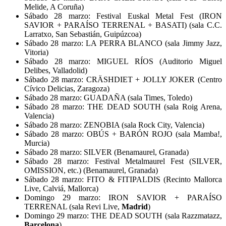
Melide, A Coruña)
Sábado 28 marzo: Festival Euskal Metal Fest (IRON
SAVIOR + PARAÍSO TERRENAL + BASATI) (sala C.C.
Larratxo, San Sebastián, Guipúzcoa)
Sábado 28 marzo: LA PERRA BLANCO (sala Jimmy Jazz,
Vitoria)
Sábado 28 marzo: MIGUEL RÍOS (Auditorio Miguel
Delibes, Valladolid)
Sábado 28 marzo: CRÄSHDIET + JOLLY JOKER (Centro
Cívico Delicias, Zaragoza)
Sábado 28 marzo: GUADAÑA (sala Times, Toledo)
Sábado 28 marzo: THE DEAD SOUTH (sala Roig Arena,
Valencia)
Sábado 28 marzo: ZENOBIA (sala Rock City, Valencia)
Sábado 28 marzo: OBÚS + BARÓN ROJO (sala Mamba!,
Murcia)
Sábado 28 marzo: SILVER (Benamaurel, Granada)
Sábado 28 marzo: Festival Metalmaurel Fest (SILVER,
OMISSION, etc.) (Benamaurel, Granada)
Sábado 28 marzo: FITO & FITIPALDIS (Recinto Mallorca
Live, Calviá, Mallorca)
Domingo 29 marzo: IRON SAVIOR + PARAÍSO
TERRENAL (sala Revi Live,
Madrid
)
Domingo 29 marzo: THE DEAD SOUTH (sala Razzmatazz,
Barcelona
)