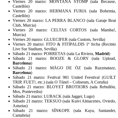
Viernes 20 marzo: MONTANA STOMP (sala Because,
Castellón)
Viernes 20 marzo: HERMANA FURIA (sala Bohemia,
Castellón)
Viernes 20 marzo: LA PERRA BLANCO (sala Garaje Beat
Club, Murcia)
Viernes 20 marzo: CELTAS CORTOS (sala Mamba!,
Murcia)
Viernes 20 marzo: GLUECIFER (sala Custom, Sevilla)
Viernes 20 marzo: FITO & FITIPALDIS 1ª fecha (Recinto
Live Sur Stadium, Sevilla)
Sábado 21 marzo: PORRETAS (sala La Riviera,
Madrid
)
Sábado 21 marzo: BOOZE & GLORY (sala Upload,
Barcelona
)
Sábado 21 marzo: MÄGO DE ÖZ (sala Razzmatazz,
Barcelona
)
Sábado 21 marzo: Festival 981 United Feestival (GUILT
TRIP, FUET!, etc.) (sala O Túnel – Coliseum, A Coruña)
Sábado 21 marzo: BLOYET BROTH3RS (sala Rebullón,
Mos, Pontevedra)
Sábado 21 marzo: LUBACK (sala Jagger, Lugo)
Sábado 21 marzo: TEKSUO (sala Kuivi Almacenes, Oviedo,
Asturias)
Sábado 21 marzo: SÍNKOPE (sala Kaya, Santander,
Cantabria)