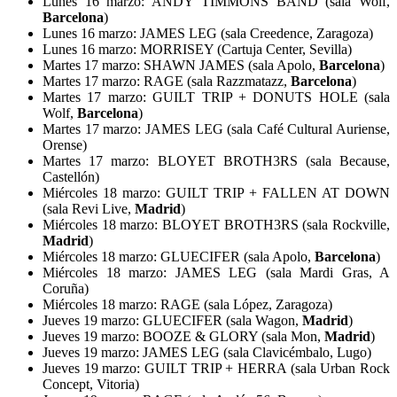
Lunes 16 marzo: ANDY TIMMONS BAND (sala Wolf,
Barcelona
)
Lunes 16 marzo: JAMES LEG (sala Creedence, Zaragoza)
Lunes 16 marzo: MORRISEY (Cartuja Center, Sevilla)
Martes 17 marzo: SHAWN JAMES (sala Apolo,
Barcelona
)
Martes 17 marzo: RAGE (sala Razzmatazz,
Barcelona
)
Martes 17 marzo: GUILT TRIP + DONUTS HOLE (sala
Wolf,
Barcelona
)
Martes 17 marzo: JAMES LEG (sala Café Cultural Auriense,
Orense)
Martes 17 marzo: BLOYET BROTH3RS (sala Because,
Castellón)
Miércoles 18 marzo: GUILT TRIP + FALLEN AT DOWN
(sala Revi Live,
Madrid
)
Miércoles 18 marzo: BLOYET BROTH3RS (sala Rockville,
Madrid
)
Miércoles 18 marzo: GLUECIFER (sala Apolo,
Barcelona
)
Miércoles 18 marzo: JAMES LEG (sala Mardi Gras, A
Coruña)
Miércoles 18 marzo: RAGE (sala López, Zaragoza)
Jueves 19 marzo: GLUECIFER (sala Wagon,
Madrid
)
Jueves 19 marzo: BOOZE & GLORY (sala Mon,
Madrid
)
Jueves 19 marzo: JAMES LEG (sala Clavicémbalo, Lugo)
Jueves 19 marzo: GUILT TRIP + HERRA (sala Urban Rock
Concept, Vitoria)