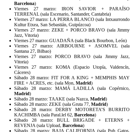
Barcelona
)
Viernes 27 marzo: IRON SAVIOR + PARAÍSO
TERRENAL (sala Escenario, Santander, Cantabria)
Viernes 27 marzo: LA PERRA BLANCO (sala Intxaurrondo
Kultur Etxea, San Sebastián, Guipúzcoa)
Viernes 27 marzo: ZEKE + PORCO BRAVO (sala Jimmy
Jazz, Vitoria)
Viernes 27 marzo: GUADAÑA (sala Black Bourbon, León)
Viernes 27 marzo: AIRBOURNE + ASOMVEL (sala
Santana 27, Bilbao)
Viernes 27 marzo: PORCO BRAVO (sala Jimmy Jazz,
Vitoria)
Viernes 27 marzo: KOMA (Espacio Utopía, Valdencín,
Cáceres)
Sábado 28 marzo: FIT FOR A KING + MEMPHIS MAY
FIRE + ACRES, etc. (sala Mon,
Madrid
)
Sábado 28 marzo: MAMÁ LADILLA (sala Copérnico,
Madrid
)
Sábado 28 marzo: TAAKE (sala Nazca,
Madrid
)
Sábado 28 marzo: ZEKE (sala Gruta 77,
Madrid
)
Sábado 28 marzo: DERBY MOTORETA’S BURRITO
KACHIMBA (sala Paral.lel 62,
Barcelona
)
Sábado 28 marzo: BULL BRIGADE + ETERNS +
REVENJA (sala Upload,
Barcelona
)
Sábado 28 marzo: BAJA CALIFORNIA (sala Pub Gatos,