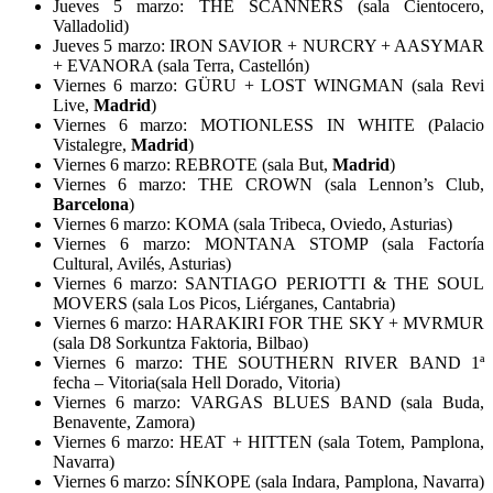
Jueves 5 marzo: THE SCANNERS (sala Cientocero,
Valladolid)
Jueves 5 marzo: IRON SAVIOR + NURCRY + AASYMAR
+ EVANORA (sala Terra, Castellón)
Viernes 6 marzo: GÜRU + LOST WINGMAN (sala Revi
Live,
Madrid
)
Viernes 6 marzo: MOTIONLESS IN WHITE (Palacio
Vistalegre,
Madrid
)
Viernes 6 marzo: REBROTE (sala But,
Madrid
)
Viernes 6 marzo: THE CROWN (sala Lennon’s Club,
Barcelona
)
Viernes 6 marzo: KOMA (sala Tribeca, Oviedo, Asturias)
Viernes 6 marzo: MONTANA STOMP (sala Factoría
Cultural, Avilés, Asturias)
Viernes 6 marzo: SANTIAGO PERIOTTI & THE SOUL
MOVERS (sala Los Picos, Liérganes, Cantabria)
Viernes 6 marzo: HARAKIRI FOR THE SKY + MVRMUR
(sala D8 Sorkuntza Faktoria, Bilbao)
Viernes 6 marzo: THE SOUTHERN RIVER BAND 1ª
fecha – Vitoria(sala Hell Dorado, Vitoria)
Viernes 6 marzo: VARGAS BLUES BAND (sala Buda,
Benavente, Zamora)
Viernes 6 marzo: HEAT + HITTEN (sala Totem, Pamplona,
Navarra)
Viernes 6 marzo: SÍNKOPE (sala Indara, Pamplona, Navarra)