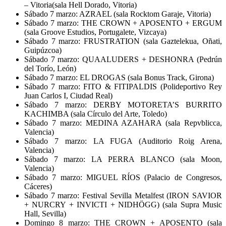
– Vitoria(sala Hell Dorado, Vitoria)
Sábado 7 marzo: AZRAEL (sala Rocktom Garaje, Vitoria)
Sábado 7 marzo: THE CROWN + APOSENTO + ERGUM
(sala Groove Estudios, Portugalete, Vizcaya)
Sábado 7 marzo: FRUSTRATION (sala Gaztelekua, Oñati,
Guipúzcoa)
Sábado 7 marzo: QUAALUDERS + DESHONRA (Pedrún
del Torío, León)
Sábado 7 marzo: EL DROGAS (sala Bonus Track, Girona)
Sábado 7 marzo: FITO & FITIPALDIS (Polideportivo Rey
Juan Carlos I, Ciudad Real)
Sábado 7 marzo: DERBY MOTORETA’S BURRITO
KACHIMBA (sala Círculo del Arte, Toledo)
Sábado 7 marzo: MEDINA AZAHARA (sala Repvblicca,
Valencia)
Sábado 7 marzo: LA FUGA (Auditorio Roig Arena,
Valencia)
Sábado 7 marzo: LA PERRA BLANCO (sala Moon,
Valencia)
Sábado 7 marzo: MIGUEL RÍOS (Palacio de Congresos,
Cáceres)
Sábado 7 marzo: Festival Sevilla Metalfest (IRON SAVIOR
+ NURCRY + INVICTI + NIDHÖGG) (sala Supra Music
Hall, Sevilla)
Domingo 8 marzo: THE CROWN + APOSENTO (sala