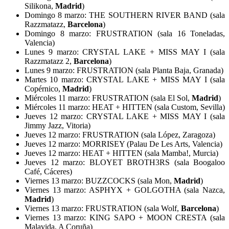
Silikona,
Madrid
)
Domingo 8 marzo: THE SOUTHERN RIVER BAND (sala
Razzmatazz,
Barcelona
)
Domingo 8 marzo: FRUSTRATION (sala 16 Toneladas,
Valencia)
Lunes 9 marzo: CRYSTAL LAKE + MISS MAY I (sala
Razzmatazz 2,
Barcelona
)
Lunes 9 marzo: FRUSTRATION (sala Planta Baja, Granada)
Martes 10 marzo: CRYSTAL LAKE + MISS MAY I (sala
Copérnico,
Madrid
)
Miércoles 11 marzo: FRUSTRATION (sala El Sol,
Madrid
)
Miércoles 11 marzo: HEAT + HITTEN (sala Custom, Sevilla)
Jueves 12 marzo: CRYSTAL LAKE + MISS MAY I (sala
Jimmy Jazz, Vitoria)
Jueves 12 marzo: FRUSTRATION (sala López, Zaragoza)
Jueves 12 marzo: MORRISEY (Palau De Les Arts, Valencia)
Jueves 12 marzo: HEAT + HITTEN (sala Mamba!, Murcia)
Jueves 12 marzo: BLOYET BROTH3RS (sala Boogaloo
Café, Cáceres)
Viernes 13 marzo: BUZZCOCKS (sala Mon,
Madrid
)
Viernes 13 marzo: ASPHYX + GOLGOTHA (sala Nazca,
Madrid
)
Viernes 13 marzo: FRUSTRATION (sala Wolf,
Barcelona
)
Viernes 13 marzo: KING SAPO + MOON CRESTA (sala
Malavida, A Coruña)