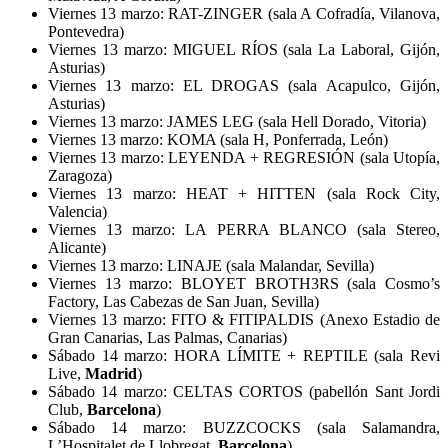
Viernes 13 marzo: RAT-ZINGER (sala A Cofradía, Vilanova,
Pontevedra)
Viernes 13 marzo: MIGUEL RÍOS (sala La Laboral, Gijón,
Asturias)
Viernes 13 marzo: EL DROGAS (sala Acapulco, Gijón,
Asturias)
Viernes 13 marzo: JAMES LEG (sala Hell Dorado, Vitoria)
Viernes 13 marzo: KOMA (sala H, Ponferrada, León)
Viernes 13 marzo: LEYENDA + REGRESIÓN (sala Utopía,
Zaragoza)
Viernes 13 marzo: HEAT + HITTEN (sala Rock City,
Valencia)
Viernes 13 marzo: LA PERRA BLANCO (sala Stereo,
Alicante)
Viernes 13 marzo: LINAJE (sala Malandar, Sevilla)
Viernes 13 marzo: BLOYET BROTH3RS (sala Cosmo’s
Factory, Las Cabezas de San Juan, Sevilla)
Viernes 13 marzo: FITO & FITIPALDIS (Anexo Estadio de
Gran Canarias, Las Palmas, Canarias)
Sábado 14 marzo: HORA LÍMITE + REPTILE (sala Revi
Live,
Madrid
)
Sábado 14 marzo: CELTAS CORTOS (pabellón Sant Jordi
Club,
Barcelona
)
Sábado 14 marzo: BUZZCOCKS (sala Salamandra,
L’Hospitalet de Llobregat,
Barcelona
)