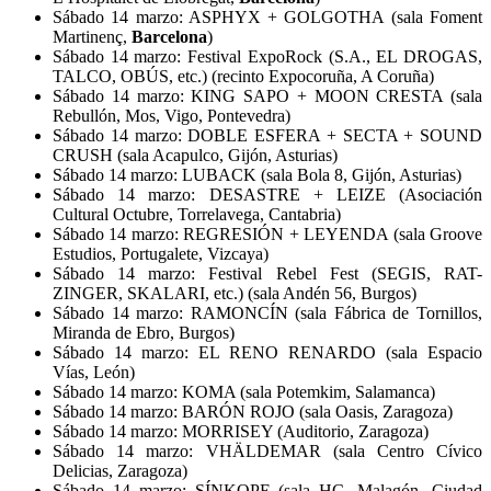
Sábado 14 marzo: ASPHYX + GOLGOTHA (sala Foment
Martinenç,
Barcelona
)
Sábado 14 marzo: Festival ExpoRock (S.A., EL DROGAS,
TALCO, OBÚS, etc.) (recinto Expocoruña, A Coruña)
Sábado 14 marzo: KING SAPO + MOON CRESTA (sala
Rebullón, Mos, Vigo, Pontevedra)
Sábado 14 marzo: DOBLE ESFERA + SECTA + SOUND
CRUSH (sala Acapulco, Gijón, Asturias)
Sábado 14 marzo: LUBACK (sala Bola 8, Gijón, Asturias)
Sábado 14 marzo: DESASTRE + LEIZE (Asociación
Cultural Octubre, Torrelavega, Cantabria)
Sábado 14 marzo: REGRESIÓN + LEYENDA (sala Groove
Estudios, Portugalete, Vizcaya)
Sábado 14 marzo: Festival Rebel Fest (SEGIS, RAT-
ZINGER, SKALARI, etc.) (sala Andén 56, Burgos)
Sábado 14 marzo: RAMONCÍN (sala Fábrica de Tornillos,
Miranda de Ebro, Burgos)
Sábado 14 marzo: EL RENO RENARDO (sala Espacio
Vías, León)
Sábado 14 marzo: KOMA (sala Potemkim, Salamanca)
Sábado 14 marzo: BARÓN ROJO (sala Oasis, Zaragoza)
Sábado 14 marzo: MORRISEY (Auditorio, Zaragoza)
Sábado 14 marzo: VHÄLDEMAR (sala Centro Cívico
Delicias, Zaragoza)
Sábado 14 marzo: SÍNKOPE (sala HC, Malagón, Ciudad