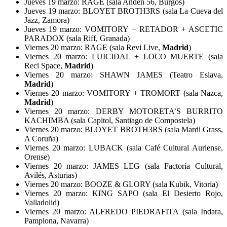
Jueves 19 marzo: RAGE (sala Andén 56, Burgos)
Jueves 19 marzo: BLOYET BROTH3RS (sala La Cueva del
Jazz, Zamora)
Jueves 19 marzo: VOMITORY + RETADOR + ASCETIC
PARADOX (sala Riff, Granada)
Viernes 20 marzo: RAGE (sala Revi Live,
Madrid
)
Viernes 20 marzo: LUICIDAL + LOCO MUERTE (sala
Reci Space,
Madrid
)
Viernes 20 marzo: SHAWN JAMES (Teatro Eslava,
Madrid
)
Viernes 20 marzo: VOMITORY + TROMORT (sala Nazca,
Madrid
)
Viernes 20 marzo: DERBY MOTORETA’S BURRITO
KACHIMBA (sala Capitol, Santiago de Compostela)
Viernes 20 marzo: BLOYET BROTH3RS (sala Mardi Grass,
A Coruña)
Viernes 20 marzo: LUBACK (sala Café Cultural Auriense,
Orense)
Viernes 20 marzo: JAMES LEG (sala Factoría Cultural,
Avilés, Asturias)
Viernes 20 marzo: BOOZE & GLORY (sala Kubik, Vitoria)
Viernes 20 marzo: KING SAPO (sala El Desierto Rojo,
Valladolid)
Viernes 20 marzo: ALFREDO PIEDRAFITA (sala Indara,
Pamplona, Navarra)