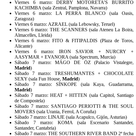
Viernes 6 marzo: DERBY MOTORETA’S BURRITO
KACHIMBA (sala Zentral, Pamplona, Navarra)
Viernes 6 marzo: LA PERRA BLANCO (sala Oasis,
Zaragoza)
Viernes 6 marzo: AZRAEL (sala Lebowsky, Teruel)
Viernes 6 marzo: THE SCANNERS (sala Ateneu La Boira,
Almacelles, Lleida)
Viernes 6 marzo: FITO & FITIPALDIS (Plaza de Toros,
Alicante)
Viernes 6 marzo: IRON SAVIOR + NURCRY +
AASYMAR + EVANORA (sala Spectrum, Murcia)
Sábado 7 marzo: MÁGO DE ÖZ (Palacio Vistalegre,
Madrid
)
Sábado 7 marzo: TRESHUMANTES + CHOCOLATE
SEXY (sala Fun House,
Madrid
)
Sábado 7 marzo: SÍNKOPE (sala Kaya, Guadarrama,
Madrid
)
Sábado 7 marzo: HEAT + HITTEN (sala Capitol, Santiago
de Compostela)
Sábado 7 marzo: SANTIAGO PERIOTTI & THE SOUL
MOVERS (sala Urania, Ferrol, A Coruña)
Sábado 7 marzo: LINAJE (sala Acapulco, Gijón, Asturias)
Sábado 7 marzo: KOMA (sala Escenario Santander,
Santander, Cantabria)
Sábado 7 marzo: THE SOUTHERN RIVER BAND 2ª fecha