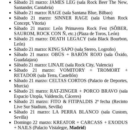
Sábado 21 marzo: JAMES LEG (sala Rock Beer The New,
Santander, Cantabria)
Sábado 21 marzo: RAGE (sala Santana Blue, Bilbao)
Sábado 21 marzo: SINNER RAGE (sala Urban Rock
Concept, Vitoria)
Sábado 21 marzo: León Primavera Rock Fest (SÔBER,
SAUROM, ROCK CON Ñ, etc.) (Plaza de Toros, León)
Sábado 21 marzo: DEATH LEGACY (sala Black Bourbon,
León)
Sábado 21 marzo: KING SAPO (sala Stereo, Logroño)
Sábado 21 marzo: OBÚS + BARÓN ROJO (sala Óxido,
Guadalajara)
Sábado 21 marzo: LINAJE (sala Rock City, Valencia)
Sábado 21 marzo: VOMITORY + TROMORT +
RETADOR (sala Terra, Castellón)
Sábado 21 marzo: CELTAS CORTOS (Palacio de Deportes,
Murcia)
Sábado 21 marzo: RAT-ZINGER + PORCO BRAVO (sala
Espacio Utopía, Valdencín, Cáceres)
Sábado 21 marzo: FITO & FITIPALDIS 2ª fecha (Recinto
Live Sur Stadium, Sevilla)
Sábado 21 marzo: LA PERRA BLANCO (sala Custom,
Sevilla)
Domingo 22 marzo: KREATOR + CARCASS + EXODUS
+ NAILS (Palacio Vistalegre,
Madrid
)