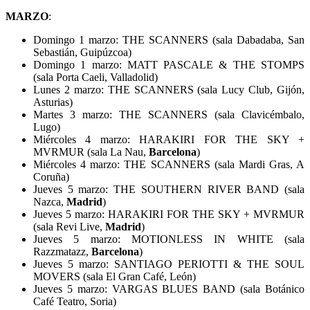
MARZO
:
Domingo 1 marzo: THE SCANNERS (sala Dabadaba, San
Sebastián, Guipúzcoa)
Domingo 1 marzo: MATT PASCALE & THE STOMPS
(sala Porta Caeli, Valladolid)
Lunes 2 marzo: THE SCANNERS (sala Lucy Club, Gijón,
Asturias)
Martes 3 marzo: THE SCANNERS (sala Clavicémbalo,
Lugo)
Miércoles 4 marzo: HARAKIRI FOR THE SKY +
MVRMUR (sala La Nau,
Barcelona
)
Miércoles 4 marzo: THE SCANNERS (sala Mardi Gras, A
Coruña)
Jueves 5 marzo: THE SOUTHERN RIVER BAND (sala
Nazca,
Madrid
)
Jueves 5 marzo: HARAKIRI FOR THE SKY + MVRMUR
(sala Revi Live,
Madrid
)
Jueves 5 marzo: MOTIONLESS IN WHITE (sala
Razzmatazz,
Barcelona
)
Jueves 5 marzo: SANTIAGO PERIOTTI & THE SOUL
MOVERS (sala El Gran Café, León)
Jueves 5 marzo: VARGAS BLUES BAND (sala Botánico
Café Teatro, Soria)