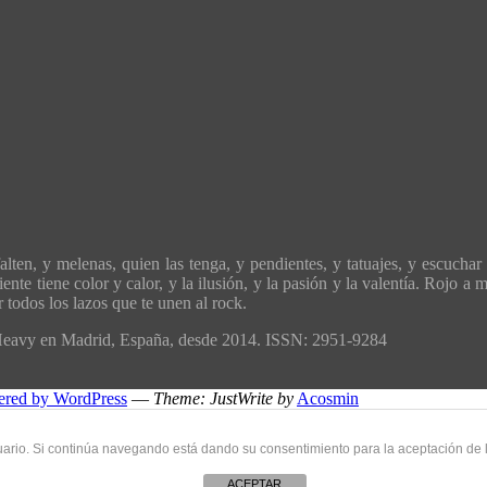
ten, y melenas, quien las tenga, y pendientes, y tatuajes, y escuchar 
ente tiene color y calor, y la ilusión, y la pasión y la valentía. Rojo 
todos los lazos que te unen al rock.
´Heavy en Madrid, España, desde 2014. ISSN: 2951-9284
ered by WordPress
—
Theme: JustWrite by
Acosmin
uario. Si continúa navegando está dando su consentimiento para la aceptación de
ACEPTAR