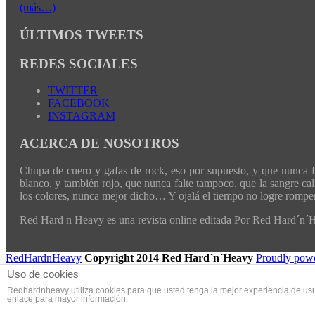
(más…)
ÚLTIMOS TWEETS
REDES SOCIALES
TWITTER
FACEBOOK
INSTAGRAM
ACERCA DE NOSOTROS
Chupa de cuero y gafas de rock, eso por supuesto, y que nunca fal
blanco, y también rojo, que nunca falte tampoco, que la sangre cali
los colores, nunca mejor dicho… Y ojalá el tiempo no logre romper 
Red Hard n Heavy es una revista online editada Por Red Hard´n
RedHardnHeavy
Copyright 2014 Red Hard´n´Heavy
Proudly pow
Uso de cookies
Redhardnheavy utiliza cookies para que usted tenga la mejor experiencia de us
enlace para mayor información.