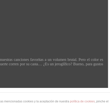
nuestras canciones favoritas a un volumen brutal. Pero el color es
a muerte corren por su casta… ¿Es un jeroglífico? Bueno, para gustos
 las mencionadas cookies y la aceptación de nuestra
política de cookies
, pinche el