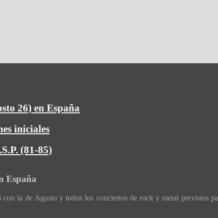
osto 26) en España
es iniciales
S.P. (81-85)
en España
con la de Agosto y todos los conciertos de rock y metal previstos p