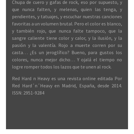
Chupa de cuero y gafas de rock, eso por supuesto, y
que nunca falten, y melenas, quien las tenga, y
pendientes, y tatuajes, y escuchar nuestras canciones
favoritas a un volumen brutal. Pero el color es blanco,
y también rojo, que nunca falte tampoco, que la
sangre caliente tiene color y calor, y la ilusión, y la
pasión y la valentía. Rojo a muerte corren por su
casta… ¿Es un jeroglífico? Bueno, para gustos los
colores, nunca mejor dicho… Y ojalá el tiempo no
logre romper todos los lazos que te unen al rock.
Red Hard n Heavy es una revista online editada Por
Red Hard´n´Heavy en Madrid, España, desde 2014.
ISSN: 2951-9284