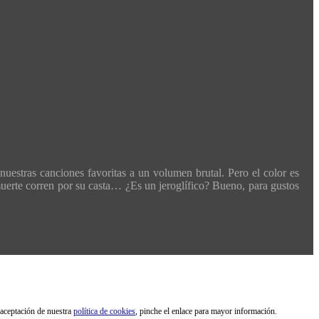
nuestras canciones favoritas a un volumen brutal. Pero el color es
a muerte corren por su casta… ¿Es un jeroglífico? Bueno, para gustos
 aceptación de nuestra
política de cookies
, pinche el enlace para mayor información.