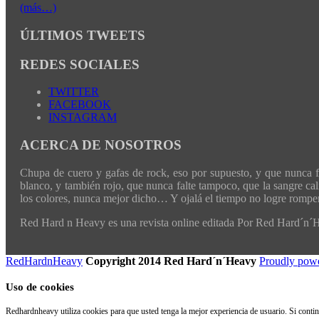
(más…)
ÚLTIMOS TWEETS
REDES SOCIALES
TWITTER
FACEBOOK
INSTAGRAM
ACERCA DE NOSOTROS
Chupa de cuero y gafas de rock, eso por supuesto, y que nunca fal
blanco, y también rojo, que nunca falte tampoco, que la sangre cali
los colores, nunca mejor dicho… Y ojalá el tiempo no logre romper 
Red Hard n Heavy es una revista online editada Por Red Hard´n
RedHardnHeavy
Copyright 2014 Red Hard´n´Heavy
Proudly pow
Uso de cookies
Redhardnheavy utiliza cookies para que usted tenga la mejor experiencia de usuario. Si cont