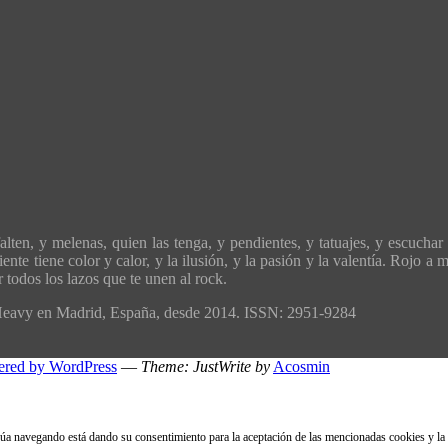
ten, y melenas, quien las tenga, y pendientes, y tatuajes, y escuchar 
ente tiene color y calor, y la ilusión, y la pasión y la valentía. Rojo 
todos los lazos que te unen al rock.
´Heavy en Madrid, España, desde 2014. ISSN: 2951-9284
ered by WordPress
—
Theme: JustWrite by
Acosmin
inúa navegando está dando su consentimiento para la aceptación de las mencionadas cookies y la