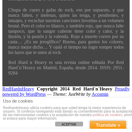
Chupa de cuero y gafas de rock, eso por supuesto, y que
nunca falten, y melenas, quien las tenga, y pendientes, y
tatuajes, y escuchar nuestras canciones favoritas a un volumen
brutal. Pero el color es blanco, y también rojo, que nunca falte
tampoco, que la sangre caliente tiene color y calor, y la
ilusión, y la pasión y la valentía. Rojo a muerte corren por su
casta… ¿Es un jeroglífico? Bueno, para gustos los colores,
nunca mejor dicho… Y ojalá el tiempo no logre romper todos
los lazos que te unen al rock.
Red Hard n Heavy es una revista online editada Por Red
Hard´n´Heavy en Madrid, España, desde 2014. ISSN: 2951-
9284
RedHardnHeavy
Copyright 2014 Red Hard´n´Heavy
Proudly
powered by WordPress
—
Theme: JustWrite by
Acosmin
Uso de cookies
Redhardnheavy utiliza cookies para que usted tenga la mejor experiencia de
usuario. Si continúa navegando está dando su consentimiento para la aceptació
de las mencionadas cookies y la aceptación de nuestra
política de cookies
, pinc
el enlace para mayor información.
ACEPTAR
Translate »