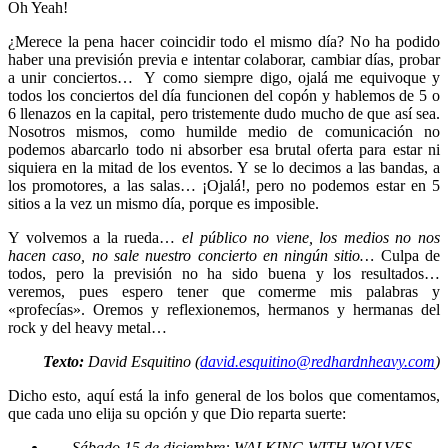
Oh Yeah!
¿Merece la pena hacer coincidir todo el mismo día? No ha podido
haber una previsión previa e intentar colaborar, cambiar días, probar
a unir conciertos… Y como siempre digo, ojalá me equivoque y
todos los conciertos del día funcionen del copón y hablemos de 5 o
6 llenazos en la capital, pero tristemente dudo mucho de que así sea.
Nosotros mismos, como humilde medio de comunicación no
podemos abarcarlo todo ni absorber esa brutal oferta para estar ni
siquiera en la mitad de los eventos. Y se lo decimos a las bandas, a
los promotores, a las salas… ¡Ojalá!, pero no podemos estar en 5
sitios a la vez un mismo día, porque es imposible.
Y volvemos a la rueda…
el público no viene, los medios no nos
hacen caso, no sale nuestro concierto en ningún sitio…
Culpa de
todos, pero la previsión no ha sido buena y los resultados…
veremos, pues espero tener que comerme mis palabras y
«profecías». Oremos y reflexionemos, hermanos y hermanas del
rock y del heavy metal…
Texto:
David Esquitino (
david.esquitino@redhardnheavy.com
)
Dicho esto, aquí está la info general de los bolos que comentamos,
que cada uno elija su opción y que Dio reparta suerte:
Sábado 15 de diciembre: WALKING WITH WOLVES,