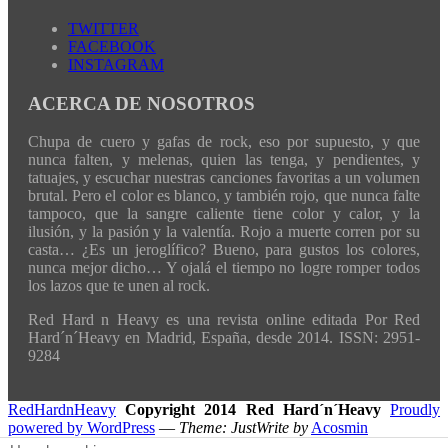
TWITTER
FACEBOOK
INSTAGRAM
ACERCA DE NOSOTROS
Chupa de cuero y gafas de rock, eso por supuesto, y que
nunca falten, y melenas, quien las tenga, y pendientes, y
tatuajes, y escuchar nuestras canciones favoritas a un volumen
brutal. Pero el color es blanco, y también rojo, que nunca falte
tampoco, que la sangre caliente tiene color y calor, y la
ilusión, y la pasión y la valentía. Rojo a muerte corren por su
casta… ¿Es un jeroglífico? Bueno, para gustos los colores,
nunca mejor dicho… Y ojalá el tiempo no logre romper todos
los lazos que te unen al rock.
Red Hard n Heavy es una revista online editada Por Red
Hard´n´Heavy en Madrid, España, desde 2014. ISSN: 2951-
9284
RedHardnHeavy
Copyright 2014 Red Hard´n´Heavy
Proudly
powered by WordPress
—
Theme: JustWrite by
Acosmin
Translate »