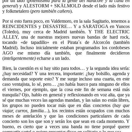
por un lado (
potentísima para la gente del hardcore y la caña en
general
) y ALESTORM + SKÄLMOLD desde el lado más festivo
y folkmetalero (
pero también cañero
).
Por si esto fuera poco, en Valdemoro, en la sala Sagitario, tenemos a
REINCIDENTES y DESASTRE… Y a SARATOGA en Yuncos
(Toledo), muy cerca de Madrid también. Y THE ELECTRIC
ALLEY, una de nuestras mejores nuevas bandas de hard rock,
tocando «de tapadillo» en el Pirata´s de Alcorcón (también
Madrid). Incluso inicialmente estaban programados los cordobeses
AGO ese mismo día también, que finalmente decidieron
(
inteligentemente)
echarse a un lado.
Bien, la cuestión es si hay sitio para todos… y la segunda idea sería:
¿hay necesidad? Y una tercera, importante: ¿hay bolsillo, agenda y
demanda que soporte esto? Y me surge incluso una cuarta, en este
caso ventajista, lo sé, pero… ¿no había hueco para ninguno de ellos
el viernes, por ejemplo, que la cosa este fin de semana está más
tranquila? Ojo, hablo en general y reflexionando en voz alta, que ya
sé que muchas veces las agendas mandan, y las salas no están libres,
los grupos no pueden tocar más que en días concretos (
hay que
viajar, curros, familia…
), los recintos están ocupados con muchos
meses de antelación y que las condiciones particulares de cada
concierto son los que son y serán los que sean en cada momento. Y
bueno, es cierto que a veces una banda no tiene porqué querer
compartir cartel o quiere presentar disco en solitario o lo que sea.