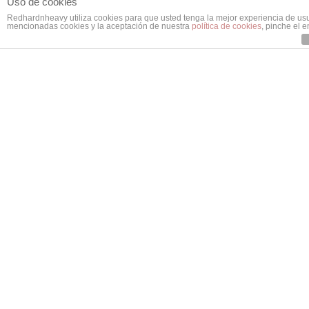
Uso de cookies
Redhardnheavy utiliza cookies para que usted tenga la mejor experiencia de us
mencionadas cookies y la aceptación de nuestra
política de cookies
, pinche el 