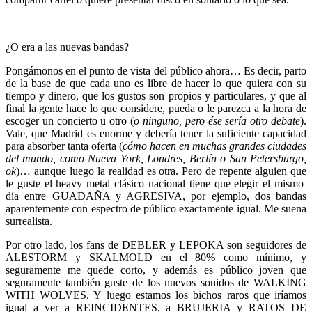
¿O era a las nuevas bandas?
Pongámonos en el punto de vista del público ahora… Es decir, parto
de la base de que cada uno es libre de hacer lo que quiera con su
tiempo y dinero, que los gustos son propios y particulares, y que al
final la gente hace lo que considere, pueda o le parezca a la hora de
escoger un concierto u otro (
o ninguno, pero ése sería otro debate
).
Vale, que Madrid es enorme y debería tener la suficiente capacidad
para absorber tanta oferta (
cómo hacen en muchas grandes ciudades
del mundo, como Nueva York, Londres, Berlín o San Petersburgo,
ok
)… aunque luego la realidad es otra. Pero de repente alguien que
le guste el heavy metal clásico nacional tiene que elegir el mismo
día entre GUADAÑA y AGRESIVA, por ejemplo, dos bandas
aparentemente con espectro de público exactamente igual. Me suena
surrealista.
Por otro lado, los fans de DEBLER y LEPOKA son seguidores de
ALESTORM y SKALMOLD en el 80% como mínimo, y
seguramente me quede corto, y además es público joven que
seguramente también guste de los nuevos sonidos de WALKING
WITH WOLVES. Y luego estamos los bichos raros que iríamos
igual a ver a REINCIDENTES, a BRUJERIA y RATOS DE