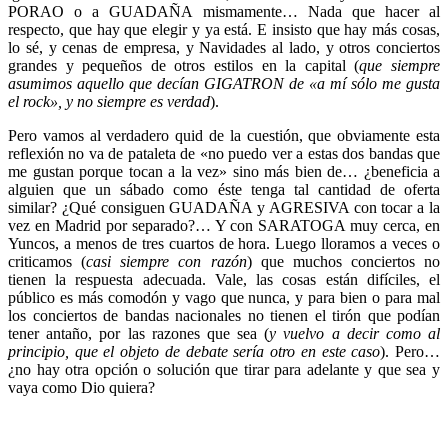
PORAO o a GUADAÑA mismamente… Nada que hacer al
respecto, que hay que elegir y ya está. E insisto que hay más cosas,
lo sé, y cenas de empresa, y Navidades al lado, y otros conciertos
grandes y pequeños de otros estilos en la capital (
que siempre
asumimos aquello que decían GIGATRON de «a mí sólo me gusta
el rock», y no siempre es verdad
).
Pero vamos al verdadero quid de la cuestión, que obviamente esta
reflexión no va de pataleta de «no puedo ver a estas dos bandas que
me gustan porque tocan a la vez» sino más bien de… ¿beneficia a
alguien que un sábado como éste tenga tal cantidad de oferta
similar? ¿Qué consiguen GUADAÑA y AGRESIVA con tocar a la
vez en Madrid por separado?… Y con SARATOGA muy cerca, en
Yuncos, a menos de tres cuartos de hora. Luego lloramos a veces o
criticamos (
casi siempre con razón
) que muchos conciertos no
tienen la respuesta adecuada. Vale, las cosas están difíciles, el
público es más comodón y vago que nunca, y para bien o para mal
los conciertos de bandas nacionales no tienen el tirón que podían
tener antaño, por las razones que sea (
y vuelvo a decir como al
principio, que el objeto de debate sería otro en este caso
). Pero…
¿no hay otra opción o solución que tirar para adelante y que sea y
vaya como Dio quiera?