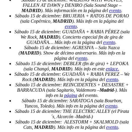
FALLEN AT DAWN y DENIRO (Sala Sound Stage –
MADRID
). Más información en la página del
evento
.
Sábado 15 de diciembre: BRUJERIA + RATOS DE PORAO
(sala Copérnico,
MADRID
). Más info en la página del
evento
.
Sábado 15 de diciembre: GUADAÑA + RABIA PÉREZ (sala
We Rock,
MADRID
). Concierto especial fin de gira de
GUADAÑA… Más info en la página del
evento
.
Sábado 15 de diciembre: AGRESIVA – Sala Nazca
(
MADRID
). Show de décimo aniversario. Más info en la
página del e
vento
.
Sábado 15 de diciembre: DEBLER (fin de gira) + LEPOKA
(sala Changó,
MADRID
). Más info en este
enlace.
Sábado 15 de diciembre: GUADAÑA + RABIA PEREZ – We
Rock (
MADRID
). Más info en la página del
evento
.
Sábado 15 de diciembre: REINCIDENTES + DESASTRE +
BARRACUDA (sala Sagitario, Valdemoro –
Madrid
-). Más
info en la
página
del evento.
Sábado 15 de diciembre: SARATOGA (sala Bourbon,
Yuncos, Toledo). Más info en la página del
evento
.
Sábado 15 de diciembre: THE ELECTRIC ALLEY (el Pirata
´s, Alcorcón -Madrid-)
Sábado 15 de diciembre: ALESTORM + SKALMOLD (sala
Cats,
MADRID
). Más info en la página del
evento
.