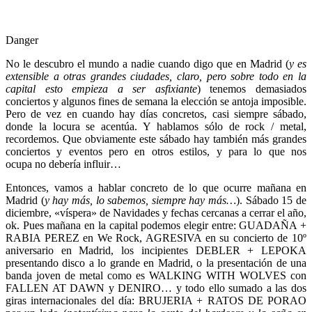
Danger
No le descubro el mundo a nadie cuando digo que en Madrid (
y es
extensible a otras grandes ciudades, claro, pero sobre todo en la
capital esto empieza a ser asfixiante
) tenemos demasiados
conciertos y algunos fines de semana la elección se antoja imposible.
Pero de vez en cuando hay días concretos, casi siempre sábado,
donde la locura se acentúa. Y hablamos sólo de rock / metal,
recordemos. Que obviamente este sábado hay también más grandes
conciertos y eventos pero en otros estilos, y para lo que nos
ocupa no debería influir…
Entonces, vamos a hablar concreto de lo que ocurre mañana en
Madrid (
y hay más, lo sabemos, siempre hay más…
). Sábado 15 de
diciembre, «víspera» de Navidades y fechas cercanas a cerrar el año,
ok. Pues mañana en la capital podemos elegir entre: GUADAÑA +
RABIA PEREZ en We Rock, AGRESIVA en su concierto de 10º
aniversario en Madrid, los incipientes DEBLER + LEPOKA
presentando disco a lo grande en Madrid, o la presentación de una
banda joven de metal como es WALKING WITH WOLVES con
FALLEN AT DAWN y DENIRO… y todo ello sumado a las dos
giras internacionales del día: BRUJERIA + RATOS DE PORAO