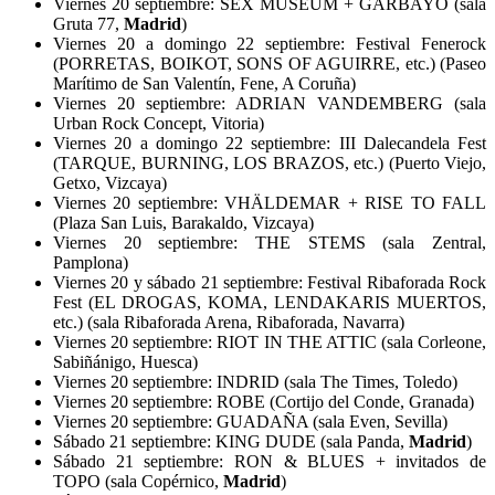
Viernes 20 septiembre: SEX MUSEUM + GARBAYO (sala
Gruta 77,
Madrid
)
Viernes 20 a domingo 22 septiembre: Festival Fenerock
(PORRETAS, BOIKOT, SONS OF AGUIRRE, etc.) (Paseo
Marítimo de San Valentín, Fene, A Coruña)
Viernes 20 septiembre: ADRIAN VANDEMBERG (sala
Urban Rock Concept, Vitoria)
Viernes 20 a domingo 22 septiembre: III Dalecandela Fest
(TARQUE, BURNING, LOS BRAZOS, etc.) (Puerto Viejo,
Getxo, Vizcaya)
Viernes 20 septiembre: VHÄLDEMAR + RISE TO FALL
(Plaza San Luis, Barakaldo, Vizcaya)
Viernes 20 septiembre: THE STEMS (sala Zentral,
Pamplona)
Viernes 20 y sábado 21 septiembre: Festival Ribaforada Rock
Fest (EL DROGAS, KOMA, LENDAKARIS MUERTOS,
etc.) (sala Ribaforada Arena, Ribaforada, Navarra)
Viernes 20 septiembre: RIOT IN THE ATTIC (sala Corleone,
Sabiñánigo, Huesca)
Viernes 20 septiembre: INDRID (sala The Times, Toledo)
Viernes 20 septiembre: ROBE (Cortijo del Conde, Granada)
Viernes 20 septiembre: GUADAÑA (sala Even, Sevilla)
Sábado 21 septiembre: KING DUDE (sala Panda,
Madrid
)
Sábado 21 septiembre: RON & BLUES + invitados de
TOPO (sala Copérnico,
Madrid
)