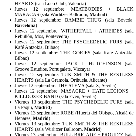
HEARTS (sala Loco Club, Valencia)
Jueves 12 septiembre: MEATBODIES + BLACK
MARACAS (sala Wurlitzer Ballroom,
Madrid
)
Jueves 12 septiembre: BAMBIE THUG (sala Bóveda,
Barcelona
)
Jueves 12 septiembre: WITHERFALL + ATREIDES (sala
Rebullón, Mos, Pontevedra)
Jueves 12 septiembre: THE PSYCHEDELIC FURS (sala
Kafé Antzokia, Bilbao)
Jueves 12 septiembre: THE GORIES (sala Kafé Antzokia,
Bilbao)
Jueves 12 septiembre: JACK J. HUTCHINSON (sala
Groove Estudios, Portugalete, Vizcaya)
Jueves 12 septiembre: TUK SMITH & THE RESTLESS
HEARTS (sala La Gramola, Orihuela, Alicante)
Jueves 12 septiembre: THE STEMS (sala X, Sevilla)
Jueves 12 septiembre: MASACRE + HATE LEGIONS +
KILLDOZER BAND (sala Even, Sevilla)
Viernes 13 septiembre: THE PSYCHEDELIC FURS (sala
La Paqui,
Madrid
)
Viernes 13 septiembre: ROBE (Huerta del Obispo, Alcalá de
Henares,
Madrid
)
Viernes 13 septiembre: TUK SMITH & THE RESTLESS
HEARTS (sala Wurlitzer Ballroom,
Madrid
)
Viernes 13 septiembre: BULL BRIGADE + PROUD’Z (sala