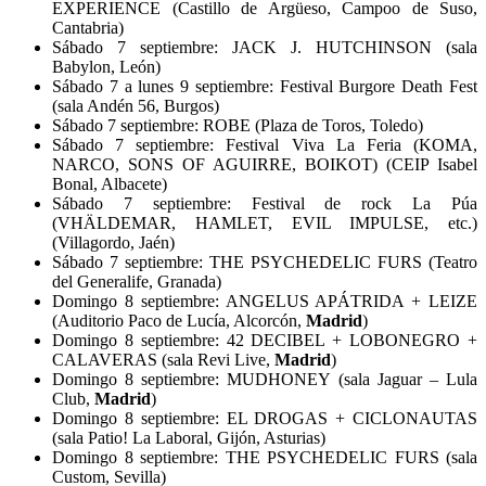
EXPERIENCE (Castillo de Argüeso, Campoo de Suso,
Cantabria)
Sábado 7 septiembre: JACK J. HUTCHINSON (sala
Babylon, León)
Sábado 7 a lunes 9 septiembre: Festival Burgore Death Fest
(sala Andén 56, Burgos)
Sábado 7 septiembre: ROBE (Plaza de Toros, Toledo)
Sábado 7 septiembre: Festival Viva La Feria (KOMA,
NARCO, SONS OF AGUIRRE, BOIKOT) (CEIP Isabel
Bonal, Albacete)
Sábado 7 septiembre: Festival de rock La Púa
(VHÄLDEMAR, HAMLET, EVIL IMPULSE, etc.)
(Villagordo, Jaén)
Sábado 7 septiembre: THE PSYCHEDELIC FURS (Teatro
del Generalife, Granada)
Domingo 8 septiembre: ANGELUS APÁTRIDA + LEIZE
(Auditorio Paco de Lucía, Alcorcón,
Madrid
)
Domingo 8 septiembre: 42 DECIBEL + LOBONEGRO +
CALAVERAS (sala Revi Live,
Madrid
)
Domingo 8 septiembre: MUDHONEY (sala Jaguar – Lula
Club,
Madrid
)
Domingo 8 septiembre: EL DROGAS + CICLONAUTAS
(sala Patio! La Laboral, Gijón, Asturias)
Domingo 8 septiembre: THE PSYCHEDELIC FURS (sala
Custom, Sevilla)