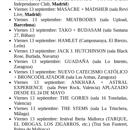
Independance Club,
Madrid
)
Viernes 13 septiembre: MASACRE + MADSHER (sala Revi
Live,
Madrid
)
Viernes 13 septiembre: MEATBODIES (sala Upload,
Barcelona
)
Viernes 13 septiembre: TAKO + BUDASAM (sala Santana
27, Bilbao)
Viernes 13 septiembre: HAMLET (Camponaraya, El Bierzo,
León)
Viernes 13 septiembre: JACK J. HUTCHINSON (sala Black
Rose, Burlada, Navarra)
Viernes 13 septiembre: GUADAÑA (sala Lo Intento,
Zaragoza)
Viernes 13 septiembre: NUEVO CATECISMO CATÓLICO
+ BRONCODILATADOR (sala Las Armas, Zaragoza)
Viernes 13 septiembre: ANKHARA + ASTRAL
EXPERIENCE
(sala Peter Rock, Valencia)
APLAZADO
DESDE EL 24 DE MAYO
Viernes 13 septiembre: THE GORIES (sala 16 Toneladas,
Valencia)
Viernes 13 septiembre: THE STEMS (sala La Trinchera,
Málaga)
Viernes 13 septiembre: festival Iberia Mallorca (TARQUE,
EL DROGAS, LOS ZIGARROS, etc.) (Trui Son Fusteret,
Palma de Mallorca)