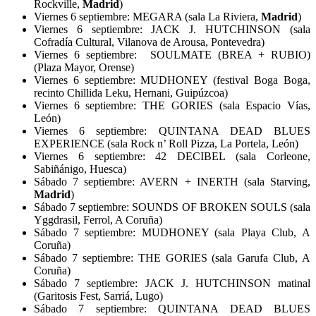
Rockville,
Madrid
)
Viernes 6 septiembre: MEGARA (sala La Riviera,
Madrid
)
Viernes 6 septiembre: JACK J. HUTCHINSON (sala
Cofradía Cultural, Vilanova de Arousa, Pontevedra)
Viernes 6 septiembre:
SOULMATE (BREA + RUBIO)
(Plaza Mayor, Orense)
Viernes 6 septiembre: MUDHONEY (festival Boga Boga,
recinto Chillida Leku, Hernani, Guipúzcoa)
Viernes 6 septiembre: THE GORIES (sala Espacio Vías,
León)
Viernes 6 septiembre: QUINTANA DEAD BLUES
EXPERIENCE (sala Rock n’ Roll Pizza, La Portela, León)
Viernes 6 septiembre: 42 DECIBEL (sala Corleone,
Sabiñánigo, Huesca)
Sábado 7 septiembre: AVERN + INERTH (sala Starving,
Madrid
)
Sábado 7 septiembre: SOUNDS OF BROKEN SOULS (sala
Yggdrasil, Ferrol, A Coruña)
Sábado 7 septiembre: MUDHONEY (sala Playa Club, A
Coruña)
Sábado 7 septiembre: THE GORIES (sala Garufa Club, A
Coruña)
Sábado 7 septiembre: JACK J. HUTCHINSON matinal
(Garitosis Fest, Sarriá, Lugo)
Sábado 7 septiembre: QUINTANA DEAD BLUES