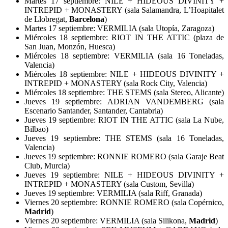
Martes 17 septiembre: NILE + HIDEOUS DIVINITY +
INTREPID + MONASTERY (sala Salamandra, L’Hoapitalet
de Llobregat,
Barcelona
)
Martes 17 septiembre: VERMILIA (sala Utopía, Zaragoza)
Miércoles 18 septiembre: RIOT IN THE ATTIC (plaza de
San Juan, Monzón, Huesca)
Miércoles 18 septiembre: VERMILIA (sala 16 Toneladas,
Valencia)
Miércoles 18 septiembre: NILE + HIDEOUS DIVINITY +
INTREPID + MONASTERY (sala Rock City, Valencia)
Miércoles 18 septiembre: THE STEMS (sala Stereo, Alicante)
Jueves 19 septiembre: ADRIAN VANDEMBERG (sala
Escenario Santander, Santander, Cantabria)
Jueves 19 septiembre: RIOT IN THE ATTIC (sala La Nube,
Bilbao)
Jueves 19 septiembre: THE STEMS (sala 16 Toneladas,
Valencia)
Jueves 19 septiembre: RONNIE ROMERO (sala Garaje Beat
Club, Murcia)
Jueves 19 septiembre: NILE + HIDEOUS DIVINITY +
INTREPID + MONASTERY (sala Custom, Sevilla)
Jueves 19 septiembre: VERMILIA (sala Riff, Granada)
Viernes 20 septiembre: RONNIE ROMERO (sala Copérnico,
Madrid
)
Viernes 20 septiembre: VERMILIA (sala Silikona,
Madrid
)