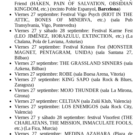
Friend (HAKEN, PAIN OF SALVATION, OBSIDIAN
KINGDOM, etc.) (recinto Poble Espanyol,
Barcelona
)
Viernes 27 septiembre: Festival Vigo Psych (RIOT IN THE
ATTIC, BONES OF MINERVA, etc.) (sala Pub
Transylvania, Vigo, Pontevedra)
Viernes 27 y sábado 28 septiembre: Festival Karme Fest
(LEO JIMÉNEZ, HORAZULU, EXTINCTION, etc.) (La
Chalana, Pola de Laviana, Asturias)
Viernes 27 septiembre: Festival Kriston Fest (MONSTER
MAGNET, PENTAGRAM, UNIDA) (sala Santana 27,
Bilbao)
Viernes 27 septiembre: THE GRASSLAND SINNERS (sala
Azkena, Bilbao)
Viernes 27 septiembre: ROBE (sala Buesa Arena, Vitoria)
Viernes 27 septiembre: KING SAPO (sala Rock & Blues,
Zaragoza)
Viernes 27 septiembre: MOJO THUNDER (sala La Mirona,
Girona)
Viernes 27 septiembre: CELTIAN (sala Zulú Klub, Valencia)
Viernes 27 septiembre: LOS ENEMIGOS (sala Rock City,
Valencia)
Viernes 27 y sábado 28 septiembre: festival Visorfest (THE
CHARLATANS, THE MISSION, INMACULATE FOOLS,
etc.) (La Fica, Murcia)
Viernes 27 septiembre: MEDINA AZAHARA (Plaza de