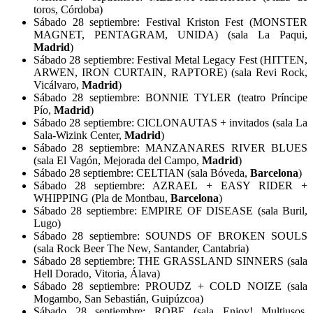
toros, Córdoba)
Sábado 28 septiembre: Festival Kriston Fest (MONSTER
MAGNET, PENTAGRAM, UNIDA) (sala La Paqui,
Madrid
)
Sábado 28 septiembre: Festival Metal Legacy Fest (HITTEN,
ARWEN, IRON CURTAIN, RAPTORE) (sala Revi Rock,
Vicálvaro,
Madrid
)
Sábado 28 septiembre: BONNIE TYLER (teatro Príncipe
Pío,
Madrid
)
Sábado 28 septiembre: CICLONAUTAS + invitados (sala La
Sala-Wizink Center,
Madrid
)
Sábado 28 septiembre: MANZANARES RIVER BLUES
(sala El Vagón, Mejorada del Campo,
Madrid
)
Sábado 28 septiembre: CELTIAN (sala Bóveda,
Barcelona
)
Sábado 28 septiembre: AZRAEL + EASY RIDER +
WHIPPING (Pla de Montbau,
Barcelona
)
Sábado 28 septiembre: EMPIRE OF DISEASE (sala Buril,
Lugo)
Sábado 28 septiembre: SOUNDS OF BROKEN SOULS
(sala Rock Beer The New, Santander, Cantabria)
Sábado 28 septiembre: THE GRASSLAND SINNERS (sala
Hell Dorado, Vitoria, Álava)
Sábado 28 septiembre: PROUDZ + COLD NOIZE (sala
Mogambo, San Sebastián, Guipúzcoa)
Sábado 28 septiembre: ROBE (sala Enjoy! Multiusos,