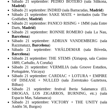
Sábado 21 septiembre: PEDRO BOTERO (sala Silikona,
Madrid
)
Sábado 21 septiembre: INDRID (sala Barracudas,
Madrid
)
Sábado 21 septiembre: SAKE MATE + invitados (sala The
Godfather,
Madrid
)
Sábado 21 septiembre: PANICO RISING + 1MM (sala Entre
Darts,
Madrid
)
Sábado 21 septiembre: RONNIE ROMERO (sala La Nau,
Barcelona
)
Sábado 21 septiembre: ADRIAN VANDEMBERG (sala
Razzmatazz,
Barcelona
)
Sábado 21 septiembre: VHÄLDEMAR (sala Bóveda,
Barcelona
)
Sábado 21 septiembre: THE STEMS (Xiriapop, sala Casino
1889, Carballo, A Coruña)
Sábado 21 septiembre: VERMILIA (sala Groove Estudios,
Portugalete, Vizcaya)
Sábado 21 septiembre: CARDIAC + LOTURA + EMPIRE
OF DISEASE + NULLED (sala Zorrotzako Gaztetxea,
Bilbao)
Sábado 21 septiembre: festival Iberia Salamanca (EL
DROGAS, LOS ZIGARROS, BURNING, etc.) (sala
Espacio Mas, Salamanca)
Sábado 21 septiembre: VICTORY + THE UNITY (sala
Andén 56, Burgos)