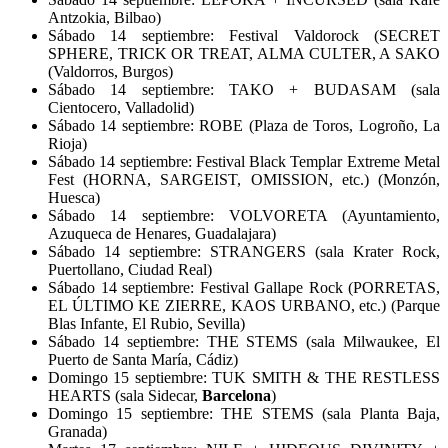
Antzokia, Bilbao)
Sábado 14 septiembre: Festival Valdorock (SECRET
SPHERE, TRICK OR TREAT, ALMA CULTER, A SAKO
(Valdorros, Burgos)
Sábado 14 septiembre: TAKO + BUDASAM (sala
Cientocero, Valladolid)
Sábado 14 septiembre: ROBE (Plaza de Toros, Logroño, La
Rioja)
Sábado 14 septiembre: Festival Black Templar Extreme Metal
Fest (HORNA, SARGEIST, OMISSION, etc.) (Monzón,
Huesca)
Sábado 14 septiembre: VOLVORETA (Ayuntamiento,
Azuqueca de Henares, Guadalajara)
Sábado 14 septiembre: STRANGERS (sala Krater Rock,
Puertollano, Ciudad Real)
Sábado 14 septiembre: Festival Gallape Rock (PORRETAS,
EL ÚLTIMO KE ZIERRE, KAOS URBANO, etc.) (Parque
Blas Infante, El Rubio, Sevilla)
Sábado 14 septiembre: THE STEMS (sala Milwaukee, El
Puerto de Santa María, Cádiz)
Domingo 15 septiembre: TUK SMITH & THE RESTLESS
HEARTS (sala Sidecar,
Barcelona
)
Domingo 15 septiembre: THE STEMS (sala Planta Baja,
Granada)