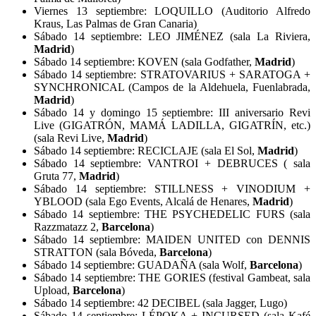
Viernes 13 septiembre: LOQUILLO (Auditorio Alfredo
Kraus, Las Palmas de Gran Canaria)
Sábado 14 septiembre: LEO JIMÉNEZ (sala La Riviera,
Madrid
)
Sábado 14 septiembre: KOVEN (sala Godfather,
Madrid
)
Sábado 14 septiembre: STRATOVARIUS + SARATOGA +
SYNCHRONICAL (Campos de la Aldehuela, Fuenlabrada,
Madrid
)
Sábado 14 y domingo 15 septiembre: III aniversario Revi
Live (GIGATRÓN, MAMÁ LADILLA, GIGATRÍN, etc.)
(sala Revi Live,
Madrid
)
Sábado 14 septiembre: RECICLAJE (sala El Sol,
Madrid
)
Sábado 14 septiembre: VANTROI + DEBRUCES ( sala
Gruta 77,
Madrid
)
Sábado 14 septiembre: STILLNESS + VINODIUM +
YBLOOD (sala Ego Events, Alcalá de Henares,
Madrid
)
Sábado 14 septiembre: THE PSYCHEDELIC FURS (sala
Razzmatazz 2,
Barcelona
)
Sábado 14 septiembre: MAIDEN UNITED con DENNIS
STRATTON (sala Bóveda,
Barcelona
)
Sábado 14 septiembre: GUADAÑA (sala Wolf,
Barcelona
)
Sábado 14 septiembre: THE GORIES (festival Gambeat, sala
Upload,
Barcelona
)
Sábado 14 septiembre: 42 DECIBEL (sala Jagger, Lugo)
Sábado 14 septiembre: LÉPOKA + INCURSED (sala Kafé